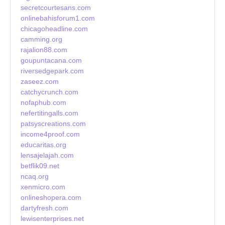
secretcourtesans.com
onlinebahisforum1.com
chicagoheadline.com
camming.org
rajalion88.com
goupuntacana.com
riversedgepark.com
zaseez.com
catchycrunch.com
nofaphub.com
nefertitingalls.com
patsyscreations.com
income4proof.com
educaritas.org
lensajelajah.com
betflik09.net
ncaq.org
xenmicro.com
onlineshopera.com
dartyfresh.com
lewisenterprises.net