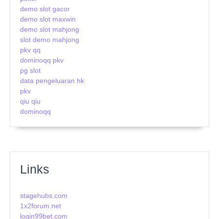
demo slot gacor
demo slot maxwin
demo slot mahjong
slot demo mahjong
pkv qq
dominoqq pkv
pg slot
data pengeluaran hk
pkv
qiu qiu
dominoqq
Links
stagehubs.com
1x2forum.net
login99bet.com