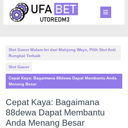
Skip
to
Ope
content
Butt
Slot Gacor Malam Ini dari Mahjong Ways, Pilih Slot Anti
Rungkat Terbaik
Slot Gacor
Cepat Kaya: Bagaimana 88dewa Dapat Membantu Anda
Menang Besar
Cepat Kaya: Bagaimana
88dewa Dapat Membantu
Anda Menang Besar