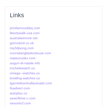
Links
jimsfamousbbq.com
libertywalk-usa.com
australiamovie.net
gizmobird.co.uk
mp3djsong.com
coursdanglaistoulouse.com
neptunuslex.com
auguri-di-natale.info
michelewatch.us
omega--watches.us
breitling-watches.us
tgarnettcentrallautoads.com
fixadvert.com
autopluz.co
save3time-c.com
vexonhcf.com