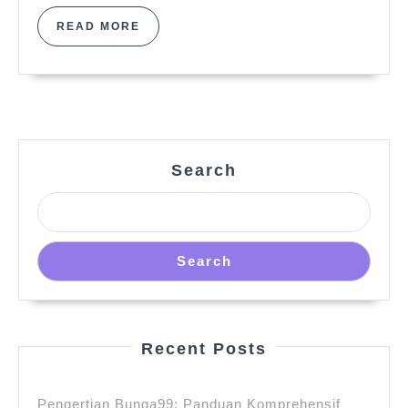
READ
READ MORE
MORE
Search
Search
Recent Posts
Pengertian Bunga99: Panduan Komprehensif