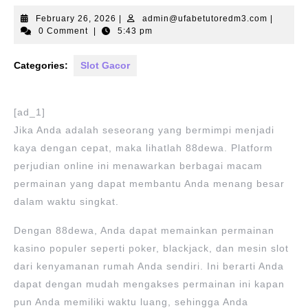
February
admin@u
February 26, 2026
|
admin@ufabetutoredm3.com
|
26,
0 Comment
|
5:43 pm
2026
Categories:
Slot Gacor
[ad_1]
Jika Anda adalah seseorang yang bermimpi menjadi
kaya dengan cepat, maka lihatlah 88dewa. Platform
perjudian online ini menawarkan berbagai macam
permainan yang dapat membantu Anda menang besar
dalam waktu singkat.
Dengan 88dewa, Anda dapat memainkan permainan
kasino populer seperti poker, blackjack, dan mesin slot
dari kenyamanan rumah Anda sendiri. Ini berarti Anda
dapat dengan mudah mengakses permainan ini kapan
pun Anda memiliki waktu luang, sehingga Anda