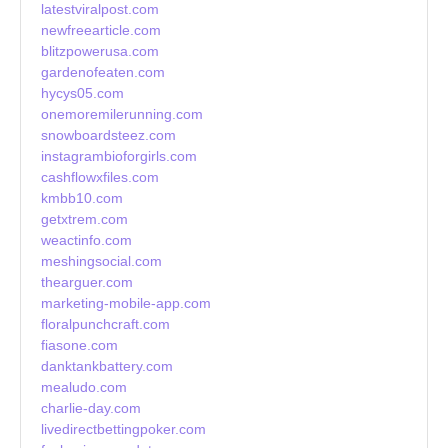
latestviralpost.com
newfreearticle.com
blitzpowerusa.com
gardenofeaten.com
hycys05.com
onemoremilerunning.com
snowboardsteez.com
instagrambioforgirls.com
cashflowxfiles.com
kmbb10.com
getxtrem.com
weactinfo.com
meshingsocial.com
thearguer.com
marketing-mobile-app.com
floralpunchcraft.com
fiasone.com
danktankbattery.com
mealudo.com
charlie-day.com
livedirectbettingpoker.com