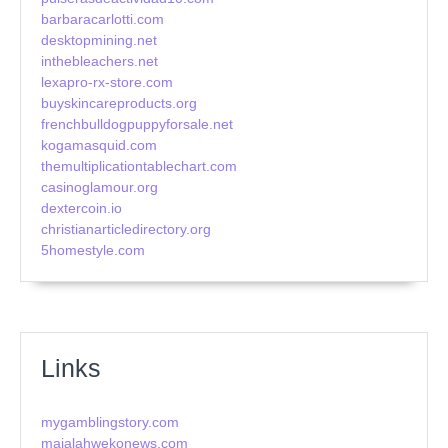
barbaracarlotti.com
desktopmining.net
inthebleachers.net
lexapro-rx-store.com
buyskincareproducts.org
frenchbulldogpuppyforsale.net
kogamasquid.com
themultiplicationtablechart.com
casinoglamour.org
dextercoin.io
christianarticledirectory.org
5homestyle.com
Links
mygamblingstory.com
majalahwekonews.com