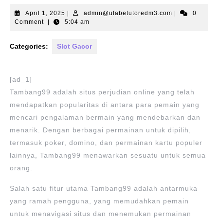
April
admin@ufabet
April 1, 2025
|
admin@ufabetutoredm3.com
|
0
1,
Comment
|
5:04 am
2025
Categories:
Slot Gacor
[ad_1]
Tambang99 adalah situs perjudian online yang telah
mendapatkan popularitas di antara para pemain yang
mencari pengalaman bermain yang mendebarkan dan
menarik. Dengan berbagai permainan untuk dipilih,
termasuk poker, domino, dan permainan kartu populer
lainnya, Tambang99 menawarkan sesuatu untuk semua
orang.
Salah satu fitur utama Tambang99 adalah antarmuka
yang ramah pengguna, yang memudahkan pemain
untuk menavigasi situs dan menemukan permainan