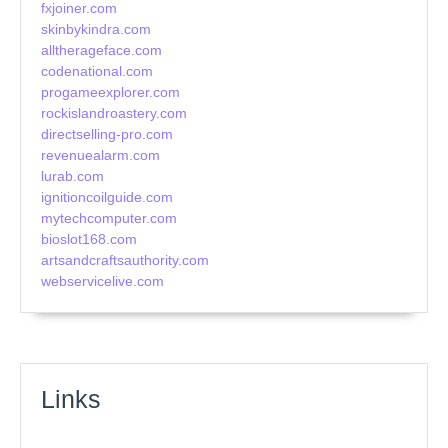
fxjoiner.com
skinbykindra.com
alltherageface.com
codenational.com
progameexplorer.com
rockislandroastery.com
directselling-pro.com
revenuealarm.com
lurab.com
ignitioncoilguide.com
mytechcomputer.com
bioslot168.com
artsandcraftsauthority.com
webservicelive.com
Links