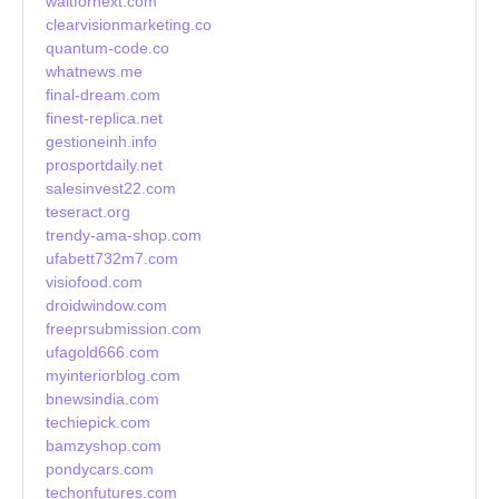
waitfornext.com
clearvisionmarketing.co
quantum-code.co
whatnews.me
final-dream.com
finest-replica.net
gestioneinh.info
prosportdaily.net
salesinvest22.com
teseract.org
trendy-ama-shop.com
ufabett732m7.com
visiofood.com
droidwindow.com
freeprsubmission.com
ufagold666.com
myinteriorblog.com
bnewsindia.com
techiepick.com
bamzyshop.com
pondycars.com
techonfutures.com