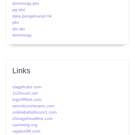
dominoqq pkv
pg slot
data pengeluaran hk
pkv
qiu qiu
dominoqq
Links
stagehubs.com
1x2forum.net
login99bet.com
secretcourtesans.com
onlinebahisforum1.com
chicagoheadline.com
camming.org
rajalion88.com