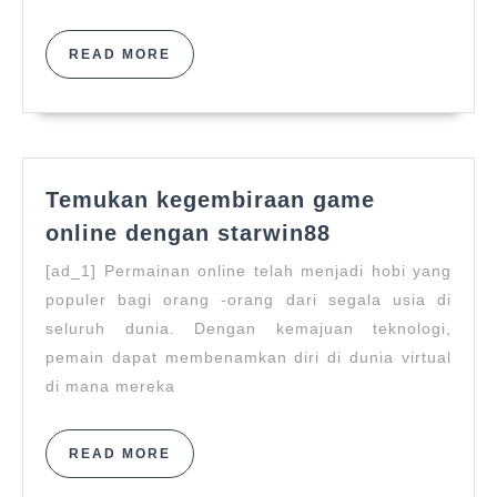
Permainan
Online
READ
READ MORE
MORE
Temukan kegembiraan game
Temukan
online dengan starwin88
kegembiraan
[ad_1] Permainan online telah menjadi hobi yang
game
populer bagi orang -orang dari segala usia di
online
seluruh dunia. Dengan kemajuan teknologi,
dengan
starwin88
pemain dapat membenamkan diri di dunia virtual
di mana mereka
READ
READ MORE
MORE