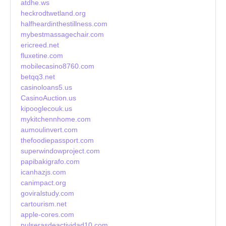
atdhe.ws
heckrodtwetland.org
halfheardinthestillness.com
mybestmassagechair.com
ericreed.net
fluxetine.com
mobilecasino8760.com
betqq3.net
casinoloans5.us
CasinoAuction.us
kipooglecouk.us
mykitchennhome.com
aumoulinvert.com
thefoodiepassport.com
superwindowproject.com
papibakigrafo.com
icanhazjs.com
canimpact.org
goviralstudy.com
cartourism.net
apple-cores.com
pulserasdeactividad10.com