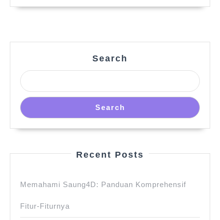
Search
Search
Recent Posts
Memahami Saung4D: Panduan Komprehensif
Fitur-Fiturnya