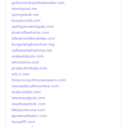
gotisouizakayabakeneko.com
meshpoint.me
spongebob.net
busyboxintl.com
auttayanratchapak.com
postcoffeebarva.com
elteatromilliondollar.com
burgerkingfranchise.org
vallarpadathamma.net
realworldsize.com
teknolama.com
productforbaby.com
orb-z.com
fosterscoachhousetavern.com
mesasdecultivoonline.com
boilersnbits.com
latestviralpost.com
newfreearticle.com
blitzpowerusa.com
gardenofeaten.com
hycys05.com