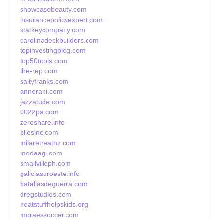
showcasebeauty.com
insurancepolicyexpert.com
statkeycompany.com
carolinadeckbuilders.com
topinvestingblog.com
top50tools.com
the-rep.com
saltyfranks.com
annerani.com
jazzatude.com
0022pa.com
zeroshare.info
bilesinc.com
milaretreatnz.com
modaagi.com
smallvilleph.com
galiciasuroeste.info
batallasdeguerra.com
dregstudios.com
neatstuffhelpskids.org
moraessoccer.com