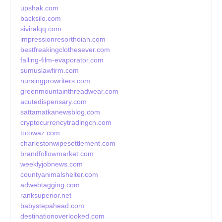
upshak.com
backsilo.com
siviralqq.com
impressionresorthoian.com
bestfreakingclothesever.com
falling-film-evaporator.com
sumuslawfirm.com
nursingprowriters.com
greenmountainthreadwear.com
acutedispensary.com
sattamatkanewsblog.com
cryptocurrencytradingcn.com
totowaz.com
charlestonwipesettlement.com
brandfollowmarket.com
weeklyjobnews.com
countyanimalshelter.com
adwebtagging.com
ranksuperior.net
babystepahead.com
destinationoverlooked.com