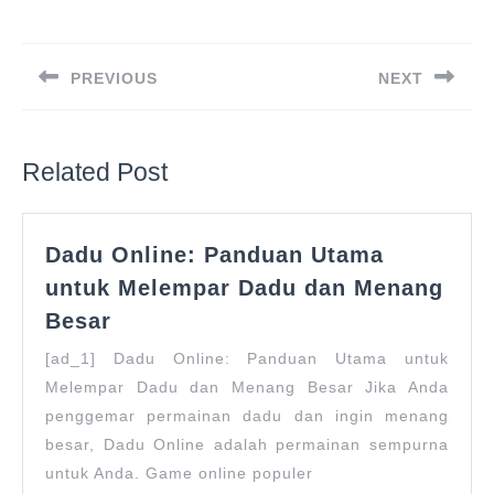
Post
navigation
PREVIOUS
NEXT
Previous
Next
post:
post:
Related Post
Dadu Online: Panduan Utama
untuk Melempar Dadu dan Menang
Dadu
Besar
Online:
[ad_1] Dadu Online: Panduan Utama untuk
Panduan
Melempar Dadu dan Menang Besar Jika Anda
Utama
penggemar permainan dadu dan ingin menang
untuk
Melempar
besar, Dadu Online adalah permainan sempurna
Dadu
untuk Anda. Game online populer