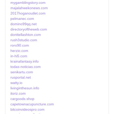
mygamblingstory.com
majalahwekonews.com
2017hoganoutlet.com
pelmanec.com
domino99qq.net
directoryoftheweb.com
donttellashton.com
rush3studio.com
roro90.com
herzio.com
in-hi5.com
krainafantasy.info
todas-noticias.com
senikartu.com
rusportal.net
watty.io
livinginthesun.info
itsriz.com
cargoods.shop
capetownacupuncture.com
bitcoinvideospro.com