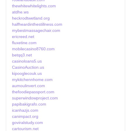
thewhitewhitelights.com
atdhe.ws
heckrodtwetland.org
halfheardinthestillness.com
mybestmassagechair.com
ericreed.net
fluxetine.com
mobilecasino8760.com
betqq3.net
casinoloans5.us
CasinoAuction.us
kipooglecouk.us
mykitchennhome.com
aumoulinvert.com
thefoodiepassport.com
superwindowproject.com
papibakigrafo.com
icanhazjs.com
canimpact.org
goviralstudy.com
cartourism.net