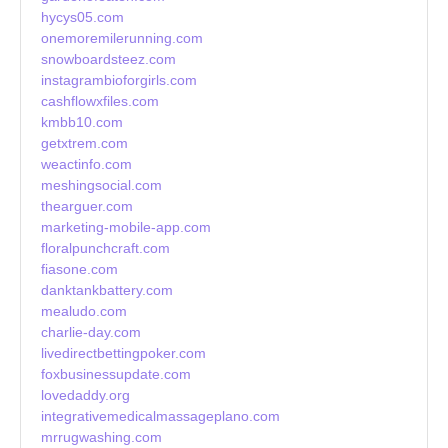
hycys05.com
onemoremilerunning.com
snowboardsteez.com
instagrambioforgirls.com
cashflowxfiles.com
kmbb10.com
getxtrem.com
weactinfo.com
meshingsocial.com
thearguer.com
marketing-mobile-app.com
floralpunchcraft.com
fiasone.com
danktankbattery.com
mealudo.com
charlie-day.com
livedirectbettingpoker.com
foxbusinessupdate.com
lovedaddy.org
integrativemedicalmassageplano.com
mrrugwashing.com