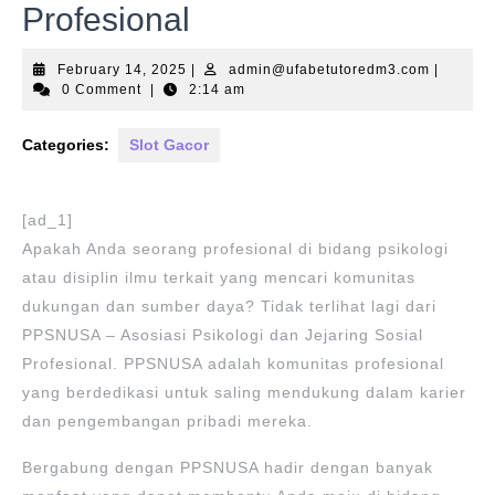
Profesional
February
admin@u
February 14, 2025
|
admin@ufabetutoredm3.com
|
14,
0 Comment
|
2:14 am
2025
Categories:
Slot Gacor
[ad_1]
Apakah Anda seorang profesional di bidang psikologi
atau disiplin ilmu terkait yang mencari komunitas
dukungan dan sumber daya? Tidak terlihat lagi dari
PPSNUSA – Asosiasi Psikologi dan Jejaring Sosial
Profesional. PPSNUSA adalah komunitas profesional
yang berdedikasi untuk saling mendukung dalam karier
dan pengembangan pribadi mereka.
Bergabung dengan PPSNUSA hadir dengan banyak