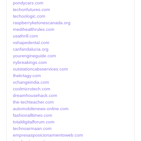
pondycars.com
techonfutures.com
techoologic.com
raspberryketonescanada.org
medihealthrules.com
usathrill.com
vshapedental.com
canfandalucia.org
yourengineguide.com
nybreakings.com
outstationcabsservices.com
thekrtagy.com
xchangeindia.com
coolmicrotech.com
dreamhousehack.com
the-techteacher.com
automobilenews-online.com
fashionalltimes.com
totaldigitalforum.com
technoarmaan.com
empresasposicionamientoweb.com