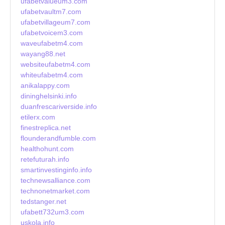
ufabetvalueum3.com
ufabetvaultm7.com
ufabetvillageum7.com
ufabetvoicem3.com
waveufabetm4.com
wayang88.net
websiteufabetm4.com
whiteufabetm4.com
anikalappy.com
dininghelsinki.info
duanfrescariverside.info
etilerx.com
finestreplica.net
flounderandfumble.com
healthohunt.com
retefuturah.info
smartinvestinginfo.info
technewsalliance.com
technonetmarket.com
tedstanger.net
ufabett732um3.com
uskola.info