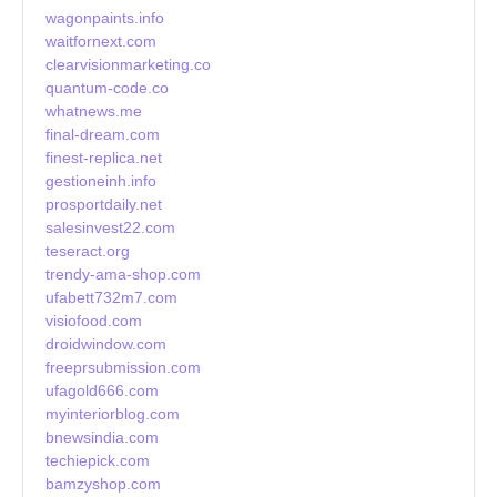
wagonpaints.info
waitfornext.com
clearvisionmarketing.co
quantum-code.co
whatnews.me
final-dream.com
finest-replica.net
gestioneinh.info
prosportdaily.net
salesinvest22.com
teseract.org
trendy-ama-shop.com
ufabett732m7.com
visiofood.com
droidwindow.com
freeprsubmission.com
ufagold666.com
myinteriorblog.com
bnewsindia.com
techiepick.com
bamzyshop.com