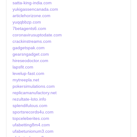
satta-king-india.com
yukigassencanada.com
articlehorizone.com
yuqqbbzp.com
7betagents6.com
coronavirusuptodate.com
crackinstreams.com
gadgetspak.com
gearsngadget.com
hireseodoctor.com
lapsfit.com
levelup-fast.com
mytreepla.net
pokersimulations.com
replicamanufactory.net
rezultate-loto.info
splendifulous.com
sportsrecords4u.com
topceleberites.com
ufabetting8m4.com
ufabetunionum3.com