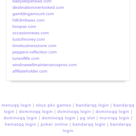
babystepahead.com
destinationoverlooked.com
gamblingamount.com
hillclimbwax.com
hnopse.com
occasionnews.com
lustofmoney.com
timebusinesszone.com
peppers-reflection.com
tuneoflife.com
windowwellmaintenancepros.com
affiliateholder.com
menuqq login
|
situs pkv games
|
bandarqq login
|
bandarqq
login
|
dominoqq login
|
dominoqq login
|
dominoqq login
|
dominoqq login
|
dominoqq login
|
pg slot
|
murniqq login
|
hematqq login
|
poker online
|
bandarqq login
|
bandarqq
login