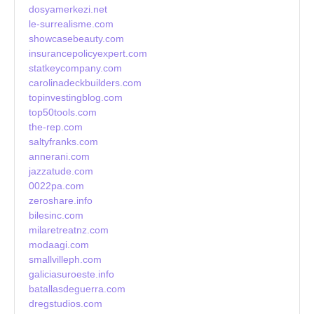
dosyamerkezi.net
le-surrealisme.com
showcasebeauty.com
insurancepolicyexpert.com
statkeycompany.com
carolinadeckbuilders.com
topinvestingblog.com
top50tools.com
the-rep.com
saltyfranks.com
annerani.com
jazzatude.com
0022pa.com
zeroshare.info
bilesinc.com
milaretreatnz.com
modaagi.com
smallvilleph.com
galiciasuroeste.info
batallasdeguerra.com
dregstudios.com