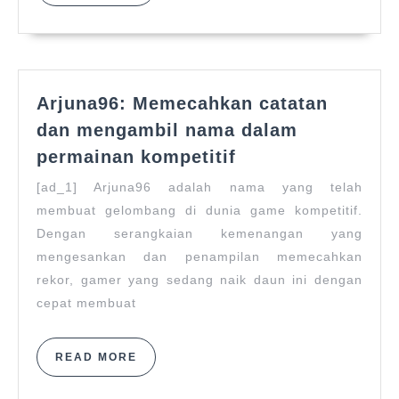
MORE
Arjuna96: Memecahkan catatan
dan mengambil nama dalam
Arjuna96:
permainan kompetitif
Memecahkan
[ad_1] Arjuna96 adalah nama yang telah
catatan
membuat gelombang di dunia game kompetitif.
dan
Dengan serangkaian kemenangan yang
mengambil
nama
mengesankan dan penampilan memecahkan
dalam
rekor, gamer yang sedang naik daun ini dengan
permainan
cepat membuat
kompetitif
READ
READ MORE
MORE