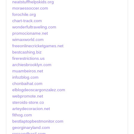
neatstuffhelpskids.org
moraessoccer.com
forochile.org
chart-track.com
wonderfultraveling.com
promocioname.net
wimaxworld.com
freeonlinecricketgames.net
bestcashing.biz
firerestrictions.us
archiesbrooklyn.com
muambeiros.net
infozblog.com
chonbaihat.com
elblogdeoscargonzalez.com
webpromote.net
steroids-store.co
arteydecoracion.net
fithog.com
bestlaptopbestmonitor.com
georginaryland.com
roseandbasil.com