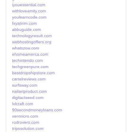
iyouessential.com
withloveamity.com
youlearncode.com
fxyatirim.com
abbuguide.com
technologyresult.com
webhostingoffers.org
whatszow.com
ehomeamerca.com
techintendo.com
techgreenpure.com
bestdropshipstore.com
cartelreviews.com
surfsway.com
nailartproduct.com
digitactseed.com
lvlcraft.com
90secondmoneyloans.com
xenmicro.com
rodrovers.com
tripssolution.com