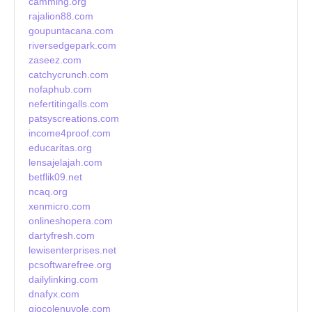
camming.org
rajalion88.com
goupuntacana.com
riversedgepark.com
zaseez.com
catchycrunch.com
nofaphub.com
nefertitingalls.com
patsyscreations.com
income4proof.com
educaritas.org
lensajelajah.com
betflik09.net
ncaq.org
xenmicro.com
onlineshopera.com
dartyfresh.com
lewisenterprises.net
pcsoftwarefree.org
dailylinking.com
dnafyx.com
giocolenuvole.com