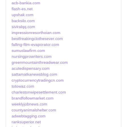
acb-bankia.com
flash-es.net
upshak.com
backsilo.com
siviralqq.com
impressionresorthoian.com
bestfreakingclothesever.com
falling-film-evaporator.com
sumuslawfirm.com
nursingprowriters.com
greenmountainthreadwear.com
acutedispensary.com
sattamatkanewsblog.com
cryptocurrencytradingcn.com
totowaz.com
charlestonwipesettlement.com
brandfollowmarket.com
weeklyjobnews.com
countyanimalshelter.com
adwebtagging.com
ranksuperior.net