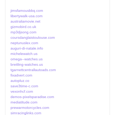
jimsfamousbbq.com
libertywalk-usa.com
australiamovie.net
gizmobird.co.uk
mp3djsong.com
coursdanglaistoulouse.com
neptunuslex.com
auguri-di-natale.info
michelewatch.us
omega--watches.us
breitling-watches.us
tgarnettcentrallautoads.com
fixadvert.com
autopluz.co
save3time-c.com
vexonhcf.com
demos-pixelsparadise.com
mediatitude.com
prewarmotorcycles.com
simracinglinks.com