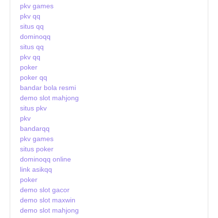
pkv games
pkv qq
situs qq
dominoqq
situs qq
pkv qq
poker
poker qq
bandar bola resmi
demo slot mahjong
situs pkv
pkv
bandarqq
pkv games
situs poker
dominoqq online
link asikqq
poker
demo slot gacor
demo slot maxwin
demo slot mahjong