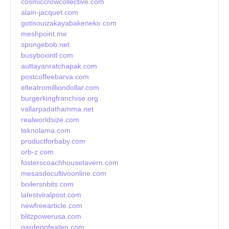
cosmiccrowcollective.com
alain-jacquet.com
gotisouizakayabakeneko.com
meshpoint.me
spongebob.net
busyboxintl.com
auttayanratchapak.com
postcoffeebarva.com
elteatromilliondollar.com
burgerkingfranchise.org
vallarpadathamma.net
realworldsize.com
teknolama.com
productforbaby.com
orb-z.com
fosterscoachhousetavern.com
mesasdecultivoonline.com
boilersnbits.com
latestviralpost.com
newfreearticle.com
blitzpowerusa.com
gardenofeaten.com