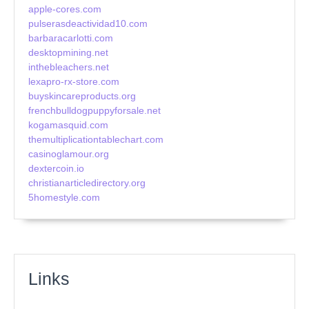
apple-cores.com
pulserasdeactividad10.com
barbaracarlotti.com
desktopmining.net
inthebleachers.net
lexapro-rx-store.com
buyskincareproducts.org
frenchbulldogpuppyforsale.net
kogamasquid.com
themultiplicationtablechart.com
casinoglamour.org
dextercoin.io
christianarticledirectory.org
5homestyle.com
Links