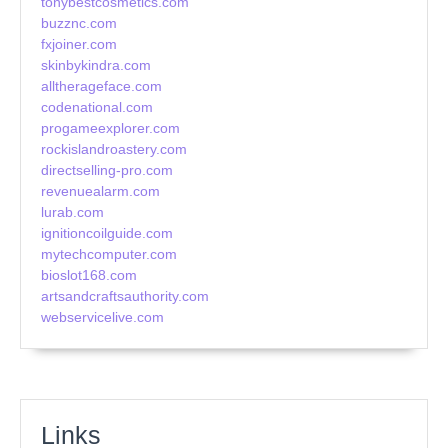
tonybestcosmetics.com
buzznc.com
fxjoiner.com
skinbykindra.com
alltherageface.com
codenational.com
progameexplorer.com
rockislandroastery.com
directselling-pro.com
revenuealarm.com
lurab.com
ignitioncoilguide.com
mytechcomputer.com
bioslot168.com
artsandcraftsauthority.com
webservicelive.com
Links