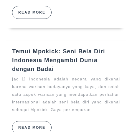
dan
Menang
READ
READ MORE
Besar
MORE
Temui Mpokick: Seni Bela Diri
Indonesia Mengambil Dunia
Temui
dengan Badai
Mpokick:
[ad_1] Indonesia adalah negara yang dikenal
Seni
karena warisan budayanya yang kaya, dan salah
Bela
satu aspek warisan yang mendapatkan perhatian
Diri
Indonesia
internasional adalah seni bela diri yang dikenal
Mengambil
sebagai Mpokick. Gaya pertempuran
Dunia
dengan
READ
READ MORE
Badai