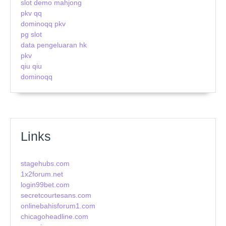
slot demo mahjong
pkv qq
dominoqq pkv
pg slot
data pengeluaran hk
pkv
qiu qiu
dominoqq
Links
stagehubs.com
1x2forum.net
login99bet.com
secretcourtesans.com
onlinebahisforum1.com
chicagoheadline.com