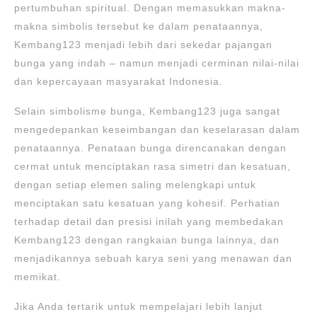
pertumbuhan spiritual. Dengan memasukkan makna-
makna simbolis tersebut ke dalam penataannya,
Kembang123 menjadi lebih dari sekedar pajangan
bunga yang indah – namun menjadi cerminan nilai-nilai
dan kepercayaan masyarakat Indonesia.
Selain simbolisme bunga, Kembang123 juga sangat
mengedepankan keseimbangan dan keselarasan dalam
penataannya. Penataan bunga direncanakan dengan
cermat untuk menciptakan rasa simetri dan kesatuan,
dengan setiap elemen saling melengkapi untuk
menciptakan satu kesatuan yang kohesif. Perhatian
terhadap detail dan presisi inilah yang membedakan
Kembang123 dengan rangkaian bunga lainnya, dan
menjadikannya sebuah karya seni yang menawan dan
memikat.
Jika Anda tertarik untuk mempelajari lebih lanjut