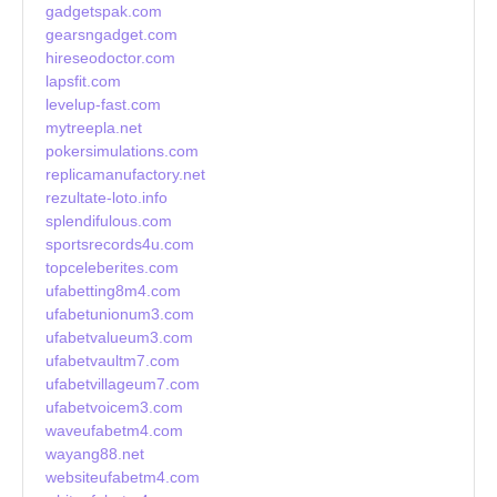
gadgetspak.com
gearsngadget.com
hireseodoctor.com
lapsfit.com
levelup-fast.com
mytreepla.net
pokersimulations.com
replicamanufactory.net
rezultate-loto.info
splendifulous.com
sportsrecords4u.com
topceleberites.com
ufabetting8m4.com
ufabetunionum3.com
ufabetvalueum3.com
ufabetvaultm7.com
ufabetvillageum7.com
ufabetvoicem3.com
waveufabetm4.com
wayang88.net
websiteufabetm4.com