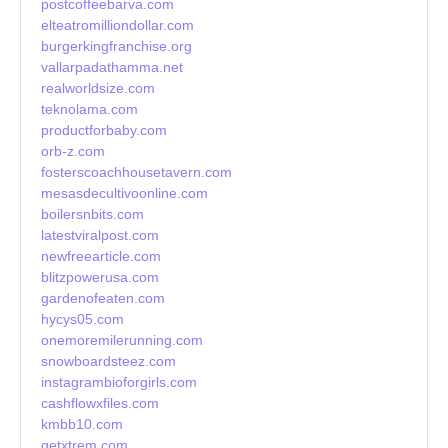
postcoffeebarva.com
elteatromilliondollar.com
burgerkingfranchise.org
vallarpadathamma.net
realworldsize.com
teknolama.com
productforbaby.com
orb-z.com
fosterscoachhousetavern.com
mesasdecultivoonline.com
boilersnbits.com
latestviralpost.com
newfreearticle.com
blitzpowerusa.com
gardenofeaten.com
hycys05.com
onemoremilerunning.com
snowboardsteez.com
instagrambioforgirls.com
cashflowxfiles.com
kmbb10.com
getxtrem.com