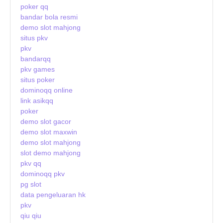
poker qq
bandar bola resmi
demo slot mahjong
situs pkv
pkv
bandarqq
pkv games
situs poker
dominoqq online
link asikqq
poker
demo slot gacor
demo slot maxwin
demo slot mahjong
slot demo mahjong
pkv qq
dominoqq pkv
pg slot
data pengeluaran hk
pkv
qiu qiu