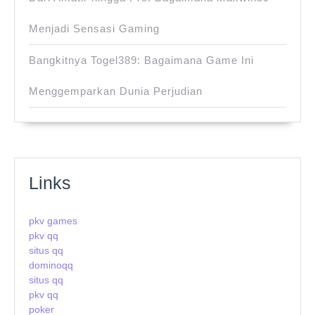
Menjadi Sensasi Gaming
Bangkitnya Togel389: Bagaimana Game Ini
Menggemparkan Dunia Perjudian
Links
pkv games
pkv qq
situs qq
dominoqq
situs qq
pkv qq
poker