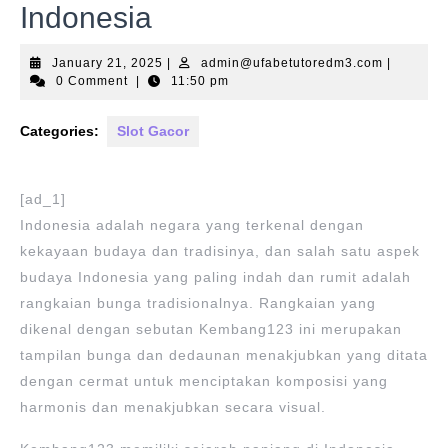
Indonesia
January
admin@uf
January 21, 2025
|
admin@ufabetutoredm3.com
|
21,
0 Comment
|
11:50 pm
2025
Categories:
Slot Gacor
[ad_1]
Indonesia adalah negara yang terkenal dengan
kekayaan budaya dan tradisinya, dan salah satu aspek
budaya Indonesia yang paling indah dan rumit adalah
rangkaian bunga tradisionalnya. Rangkaian yang
dikenal dengan sebutan Kembang123 ini merupakan
tampilan bunga dan dedaunan menakjubkan yang ditata
dengan cermat untuk menciptakan komposisi yang
harmonis dan menakjubkan secara visual.