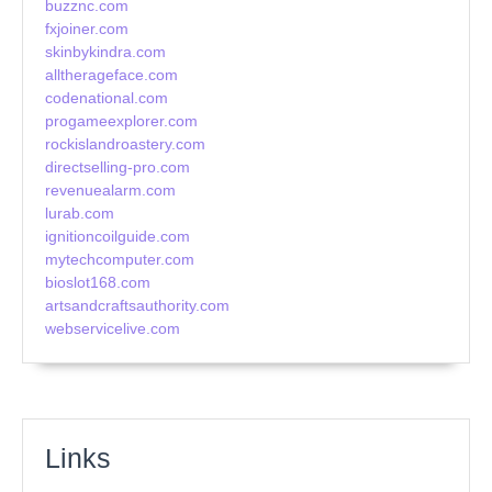
buzznc.com
fxjoiner.com
skinbykindra.com
alltherageface.com
codenational.com
progameexplorer.com
rockislandroastery.com
directselling-pro.com
revenuealarm.com
lurab.com
ignitioncoilguide.com
mytechcomputer.com
bioslot168.com
artsandcraftsauthority.com
webservicelive.com
Links