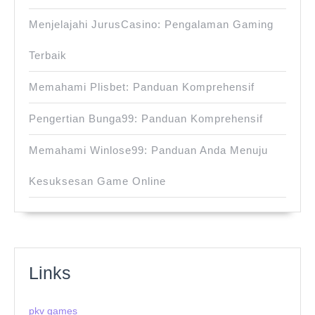
Menjelajahi JurusCasino: Pengalaman Gaming
Terbaik
Memahami Plisbet: Panduan Komprehensif
Pengertian Bunga99: Panduan Komprehensif
Memahami Winlose99: Panduan Anda Menuju
Kesuksesan Game Online
Links
pkv games