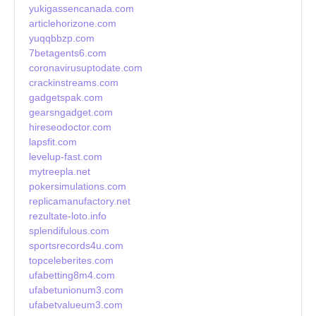
yukigassencanada.com
articlehorizone.com
yuqqbbzp.com
7betagents6.com
coronavirusuptodate.com
crackinstreams.com
gadgetspak.com
gearsngadget.com
hireseodoctor.com
lapsfit.com
levelup-fast.com
mytreepla.net
pokersimulations.com
replicamanufactory.net
rezultate-loto.info
splendifulous.com
sportsrecords4u.com
topceleberites.com
ufabetting8m4.com
ufabetunionum3.com
ufabetvalueum3.com