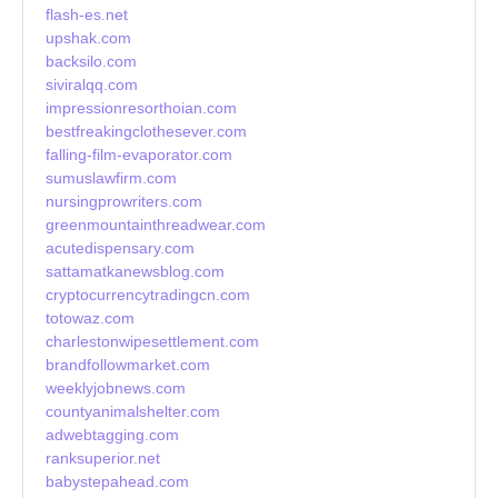
flash-es.net
upshak.com
backsilo.com
siviralqq.com
impressionresorthoian.com
bestfreakingclothesever.com
falling-film-evaporator.com
sumuslawfirm.com
nursingprowriters.com
greenmountainthreadwear.com
acutedispensary.com
sattamatkanewsblog.com
cryptocurrencytradingcn.com
totowaz.com
charlestonwipesettlement.com
brandfollowmarket.com
weeklyjobnews.com
countyanimalshelter.com
adwebtagging.com
ranksuperior.net
babystepahead.com