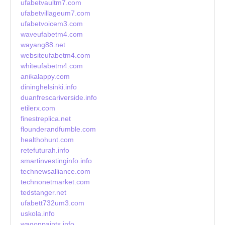
ufabetvaultm7.com
ufabetvillageum7.com
ufabetvoicem3.com
waveufabetm4.com
wayang88.net
websiteufabetm4.com
whiteufabetm4.com
anikalappy.com
dininghelsinki.info
duanfrescariverside.info
etilerx.com
finestreplica.net
flounderandfumble.com
healthohunt.com
retefuturah.info
smartinvestinginfo.info
technewsalliance.com
technonetmarket.com
tedstanger.net
ufabett732um3.com
uskola.info
wagonpaints.info