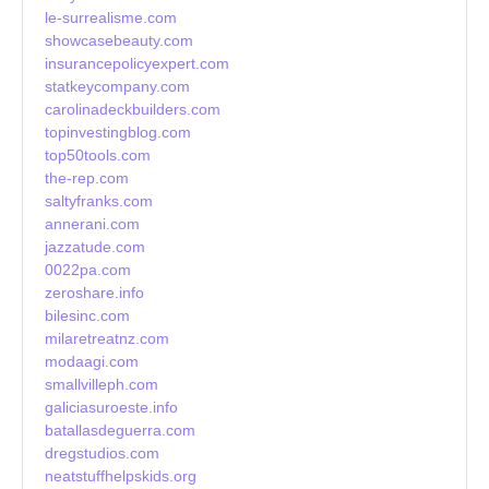
le-surrealisme.com
showcasebeauty.com
insurancepolicyexpert.com
statkeycompany.com
carolinadeckbuilders.com
topinvestingblog.com
top50tools.com
the-rep.com
saltyfranks.com
annerani.com
jazzatude.com
0022pa.com
zeroshare.info
bilesinc.com
milaretreatnz.com
modaagi.com
smallvilleph.com
galiciasuroeste.info
batallasdeguerra.com
dregstudios.com
neatstuffhelpskids.org