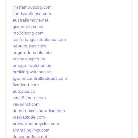
jimsfamousbbq.com
libertywalk-usa.com
australiamovie.net
gizmobird.co.uk
mp3djsong.com
coursdanglaistoulouse.com
neptunuslex.com
auguri-di-natale.info
michelewatch.us
omega--watches.us
breitling-watches.us
tgarnettcentrallautoads.com
fixadvert.com
autopluz.co
save3time-c.com
vexonhcf.com
demos-pixelsparadise.com
mediatitude.com
prewarmotorcycles.com
simracinglinks.com
dosyamerkezi.net