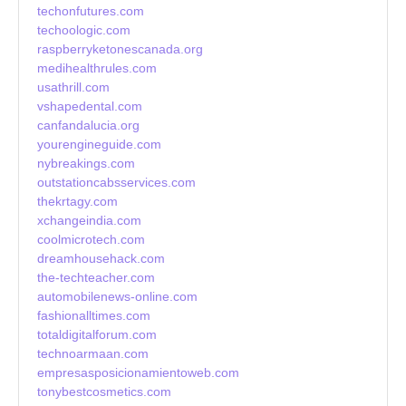
techonfutures.com
techoologic.com
raspberryketonescanada.org
medihealthrules.com
usathrill.com
vshapedental.com
canfandalucia.org
yourengineguide.com
nybreakings.com
outstationcabsservices.com
thekrtagy.com
xchangeindia.com
coolmicrotech.com
dreamhousehack.com
the-techteacher.com
automobilenews-online.com
fashionalltimes.com
totaldigitalforum.com
technoarmaan.com
empresasposicionamientoweb.com
tonybestcosmetics.com