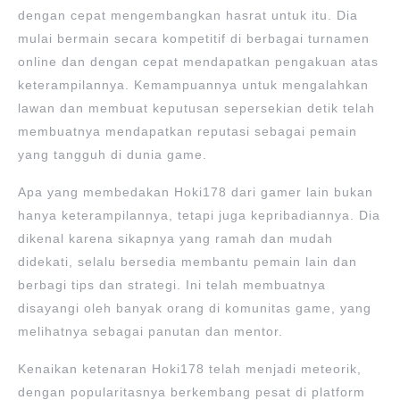
dengan cepat mengembangkan hasrat untuk itu. Dia
mulai bermain secara kompetitif di berbagai turnamen
online dan dengan cepat mendapatkan pengakuan atas
keterampilannya. Kemampuannya untuk mengalahkan
lawan dan membuat keputusan sepersekian detik telah
membuatnya mendapatkan reputasi sebagai pemain
yang tangguh di dunia game.
Apa yang membedakan Hoki178 dari gamer lain bukan
hanya keterampilannya, tetapi juga kepribadiannya. Dia
dikenal karena sikapnya yang ramah dan mudah
didekati, selalu bersedia membantu pemain lain dan
berbagi tips dan strategi. Ini telah membuatnya
disayangi oleh banyak orang di komunitas game, yang
melihatnya sebagai panutan dan mentor.
Kenaikan ketenaran Hoki178 telah menjadi meteorik,
dengan popularitasnya berkembang pesat di platform