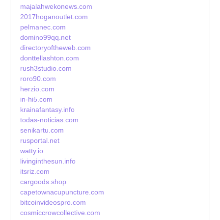
majalahwekonews.com
2017hoganoutlet.com
pelmanec.com
domino99qq.net
directoryoftheweb.com
donttellashton.com
rush3studio.com
roro90.com
herzio.com
in-hi5.com
krainafantasy.info
todas-noticias.com
senikartu.com
rusportal.net
watty.io
livinginthesun.info
itsriz.com
cargoods.shop
capetownacupuncture.com
bitcoinvideospro.com
cosmiccrowcollective.com