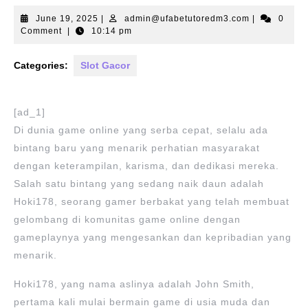
June
admin@ufabe
June 19, 2025
|
admin@ufabetutoredm3.com
|
0
19,
Comment
|
10:14 pm
2025
Categories:
Slot Gacor
[ad_1]
Di dunia game online yang serba cepat, selalu ada
bintang baru yang menarik perhatian masyarakat
dengan keterampilan, karisma, dan dedikasi mereka.
Salah satu bintang yang sedang naik daun adalah
Hoki178, seorang gamer berbakat yang telah membuat
gelombang di komunitas game online dengan
gameplaynya yang mengesankan dan kepribadian yang
menarik.
Hoki178, yang nama aslinya adalah John Smith,
pertama kali mulai bermain game di usia muda dan