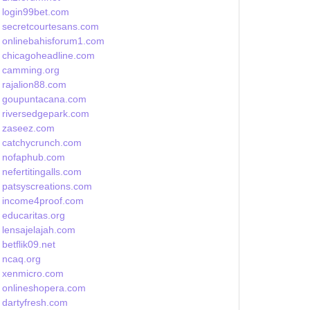
login99bet.com
secretcourtesans.com
onlinebahisforum1.com
chicagoheadline.com
camming.org
rajalion88.com
goupuntacana.com
riversedgepark.com
zaseez.com
catchycrunch.com
nofaphub.com
nefertitingalls.com
patsyscreations.com
income4proof.com
educaritas.org
lensajelajah.com
betflik09.net
ncaq.org
xenmicro.com
onlineshopera.com
dartyfresh.com