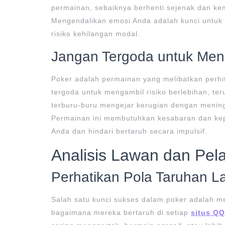
permainan, sebaiknya berhenti sejenak dan kem
Mengendalikan emosi Anda adalah kunci untuk
risiko kehilangan modal.
Jangan Tergoda untuk Meng
Poker adalah permainan yang melibatkan perhi
tergoda untuk mengambil risiko berlebihan, t
terburu-buru mengejar kerugian dengan meningk
Permainan ini membutuhkan kesabaran dan kepu
Anda dan hindari bertaruh secara impulsif.
Analisis Lawan dan Pel
Perhatikan Pola Taruhan 
Salah satu kunci sukses dalam poker adalah me
bagaimana mereka bertaruh di setiap
situs QQ