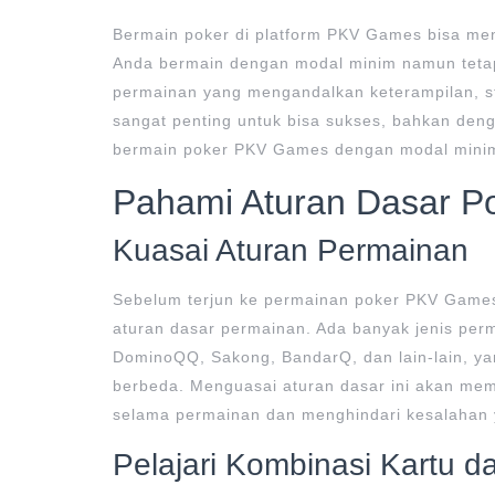
Bermain poker di platform PKV Games bisa men
Anda bermain dengan modal minim namun teta
permainan yang mengandalkan keterampilan, s
sangat penting untuk bisa sukses, bahkan deng
bermain poker PKV Games dengan modal minim
Pahami Aturan Dasar 
Kuasai Aturan Permainan
Sebelum terjun ke permainan poker PKV Games
aturan dasar permainan. Ada banyak jenis per
DominoQQ, Sakong, BandarQ, dan lain-lain, ya
berbeda. Menguasai aturan dasar ini akan me
selama permainan dan menghindari kesalahan
Pelajari Kombinasi Kartu da