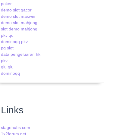
poker
demo slot gacor
demo slot maxwin
demo slot mahjong
slot demo mahjong
pkv qq
dominoqq pkv
pg slot
data pengeluaran hk
pkv
qiu qiu
dominoqq
Links
stagehubs.com
1x2forum.net