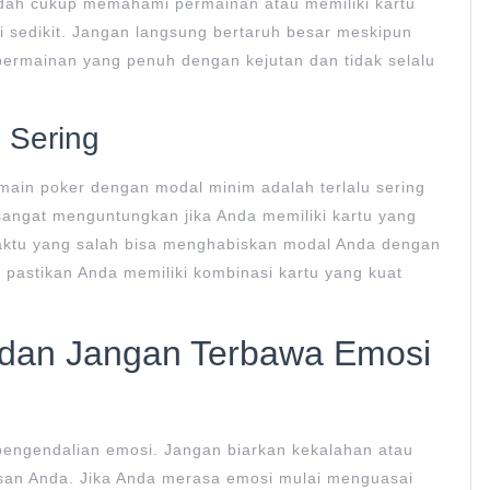
udah cukup memahami permainan atau memiliki kartu
mi sedikit. Jangan langsung bertaruh besar meskipun
ermainan yang penuh dengan kejutan dan tidak selalu
u Sering
main poker dengan modal minim adalah terlalu sering
 sangat menguntungkan jika Anda memiliki kartu yang
waktu yang salah bisa menghabiskan modal Anda dengan
 pastikan Anda memiliki kombinasi kartu yang kuat
dan Jangan Terbawa Emosi
ngendalian emosi. Jangan biarkan kekalahan atau
n Anda. Jika Anda merasa emosi mulai menguasai