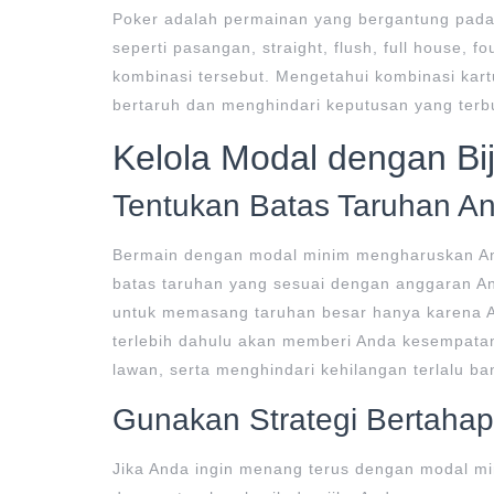
Poker adalah permainan yang bergantung pada 
seperti pasangan, straight, flush, full house, fo
kombinasi tersebut. Mengetahui kombinasi kar
bertaruh dan menghindari keputusan yang terb
Kelola Modal dengan Bi
Tentukan Batas Taruhan A
Bermain dengan modal minim mengharuskan Anda
batas taruhan yang sesuai dengan anggaran An
untuk memasang taruhan besar hanya karena A
terlebih dahulu akan memberi Anda kesempata
lawan, serta menghindari kehilangan terlalu b
Gunakan Strategi Bertahap
Jika Anda ingin menang terus dengan modal mi