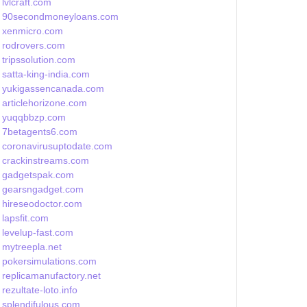
lvlcraft.com
90secondmoneyloans.com
xenmicro.com
rodrovers.com
tripssolution.com
satta-king-india.com
yukigassencanada.com
articlehorizone.com
yuqqbbzp.com
7betagents6.com
coronavirusuptodate.com
crackinstreams.com
gadgetspak.com
gearsngadget.com
hireseodoctor.com
lapsfit.com
levelup-fast.com
mytreepla.net
pokersimulations.com
replicamanufactory.net
rezultate-loto.info
splendifulous.com