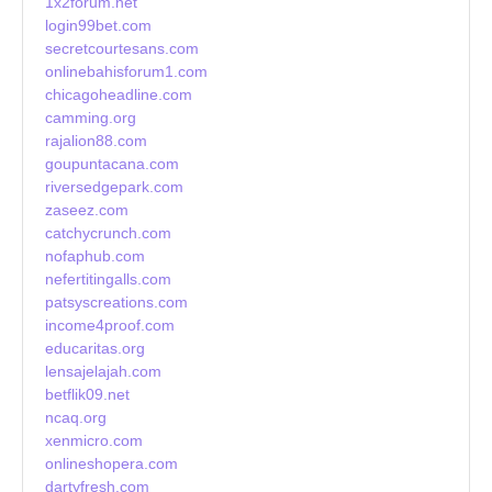
1x2forum.net
login99bet.com
secretcourtesans.com
onlinebahisforum1.com
chicagoheadline.com
camming.org
rajalion88.com
goupuntacana.com
riversedgepark.com
zaseez.com
catchycrunch.com
nofaphub.com
nefertitingalls.com
patsyscreations.com
income4proof.com
educaritas.org
lensajelajah.com
betflik09.net
ncaq.org
xenmicro.com
onlineshopera.com
dartyfresh.com