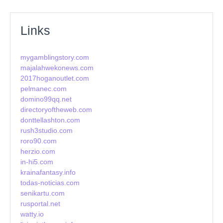
Links
mygamblingstory.com
majalahwekonews.com
2017hoganoutlet.com
pelmanec.com
domino99qq.net
directoryoftheweb.com
donttellashton.com
rush3studio.com
roro90.com
herzio.com
in-hi5.com
krainafantasy.info
todas-noticias.com
senikartu.com
rusportal.net
watty.io