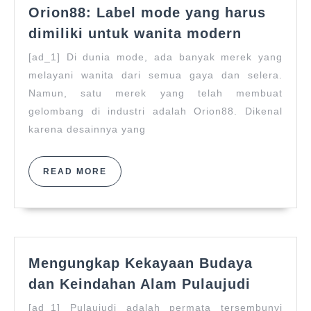
Orion88: Label mode yang harus
Orion88:
dimiliki untuk wanita modern
Label
[ad_1] Di dunia mode, ada banyak merek yang
mode
melayani wanita dari semua gaya dan selera.
yang
Namun, satu merek yang telah membuat
harus
dimiliki
gelombang di industri adalah Orion88. Dikenal
untuk
karena desainnya yang
wanita
modern
READ
READ MORE
MORE
Mengungkap Kekayaan Budaya
Mengun
dan Keindahan Alam Pulaujudi
Kekayaa
[ad_1] Pulaujudi adalah permata tersembunyi