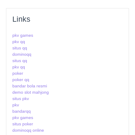
Links
pkv games
pkv qq
situs qq
dominoqq
situs qq
pkv qq
poker
poker qq
bandar bola resmi
demo slot mahjong
situs pkv
pkv
bandarqq
pkv games
situs poker
dominoqq online