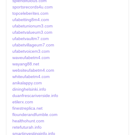
splendifulous.com
sportsrecords4u.com
topceleberites.com
ufabetting8m4.com
ufabetunionum3.com
ufabetvalueum3.com
ufabetvaultm7.com
ufabetvillageum7.com
ufabetvoicem3.com
waveufabetm4.com
wayang88.net
websiteufabetm4.com
whiteufabetm4.com
anikalappy.com
dininghelsinki.info
duanfrescariverside.info
etilerx.com
finestreplica.net
flounderandfumble.com
healthohunt.com
retefuturah.info
smartinvestinginfo.info