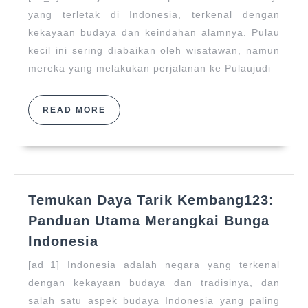
Budaya
yang terletak di Indonesia, terkenal dengan
dan
kekayaan budaya dan keindahan alamnya. Pulau
Keindah
Alam
kecil ini sering diabaikan oleh wisatawan, namun
Pulaujud
mereka yang melakukan perjalanan ke Pulaujudi
READ
READ MORE
MORE
Temukan Daya Tarik Kembang123:
Panduan Utama Merangkai Bunga
Temukan
Indonesia
Daya
[ad_1] Indonesia adalah negara yang terkenal
Tarik
dengan kekayaan budaya dan tradisinya, dan
Kembang123:
salah satu aspek budaya Indonesia yang paling
Panduan