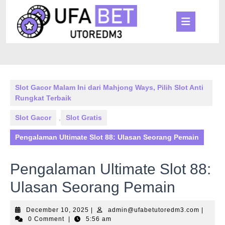
Skip
to
Ope
content
Butt
Slot Gacor Malam Ini dari Mahjong Ways, Pilih Slot Anti
Rungkat Terbaik
Slot Gacor
,
Slot Gratis
Pengalaman Ultimate Slot 88: Ulasan Seorang Pemain
Pengalaman Ultimate Slot 88:
Ulasan Seorang Pemain
December
admin@
December 10, 2025
|
admin@ufabetutoredm3.com
|
10,
0 Comment
|
5:56 am