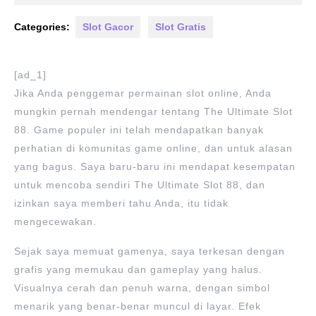
2025
Categories:
Slot Gacor
Slot Gratis
[ad_1]
Jika Anda penggemar permainan slot online, Anda
mungkin pernah mendengar tentang The Ultimate Slot
88. Game populer ini telah mendapatkan banyak
perhatian di komunitas game online, dan untuk alasan
yang bagus. Saya baru-baru ini mendapat kesempatan
untuk mencoba sendiri The Ultimate Slot 88, dan
izinkan saya memberi tahu Anda, itu tidak
mengecewakan.
Sejak saya memuat gamenya, saya terkesan dengan
grafis yang memukau dan gameplay yang halus.
Visualnya cerah dan penuh warna, dengan simbol
menarik yang benar-benar muncul di layar. Efek