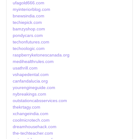
ufagold666.com
myinteriorblog.com
bnewsindia.com
techiepick.com
bamzyshop.com
pondycars.com
techonfutures.com
techoologic.com
raspberryketonescanada.org
medihealthrules.com
usathrill.com
vshapedental.com
canfandalucia.org
yourengineguide.com
nybreakings.com
outstationcabsservices.com
thekrtagy.com
xchangeindia.com
coolmicrotech.com
dreamhousehack.com
the-techteacher.com