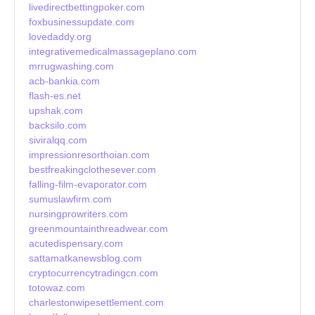
livedirectbettingpoker.com
foxbusinessupdate.com
lovedaddy.org
integrativemedicalmassageplano.com
mrrugwashing.com
acb-bankia.com
flash-es.net
upshak.com
backsilo.com
siviralqq.com
impressionresorthoian.com
bestfreakingclothesever.com
falling-film-evaporator.com
sumuslawfirm.com
nursingprowriters.com
greenmountainthreadwear.com
acutedispensary.com
sattamatkanewsblog.com
cryptocurrencytradingcn.com
totowaz.com
charlestonwipesettlement.com