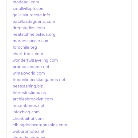
modaagi.com
smallvilleph.com
galiciasuroeste.info
batallasdeguerra.com
dregstudios.com
neatstuffhelpskids.org
moraessoccer.com
forochile.org
chart-track.com
wonderfultraveling.com
promocioname.net
wimaxworld.com
freeonlinecricketgames.net
bestcashing.biz
firerestrictions.us
archiesbrooklyn.com
muambeiros.net
infozblog.com
chonbaihat.com
elblogdeoscargonzalez.com
webpromote.net
steroids-store.co