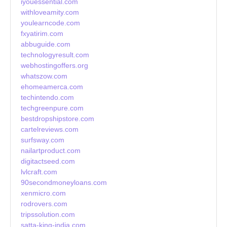
iyouessential.com
withloveamity.com
youlearncode.com
fxyatirim.com
abbuguide.com
technologyresult.com
webhostingoffers.org
whatszow.com
ehomeamerca.com
techintendo.com
techgreenpure.com
bestdropshipstore.com
cartelreviews.com
surfsway.com
nailartproduct.com
digitactseed.com
lvlcraft.com
90secondmoneyloans.com
xenmicro.com
rodrovers.com
tripssolution.com
satta-king-india.com