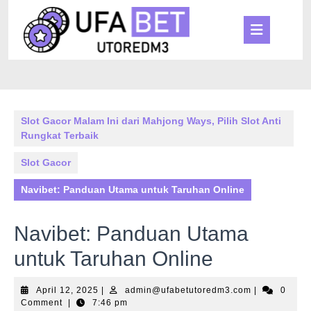
Skip
to
Ope
content
Butt
Slot Gacor Malam Ini dari Mahjong Ways, Pilih Slot Anti
Rungkat Terbaik
Slot Gacor
Navibet: Panduan Utama untuk Taruhan Online
Navibet: Panduan Utama
untuk Taruhan Online
April
admin@ufabe
April 12, 2025
|
admin@ufabetutoredm3.com
|
0
12,
Comment
|
7:46 pm