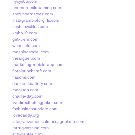
hycys05.com
onemoremilerunning.com
snowboardsteez.com
instagrambioforgirls.com
cashflowxfiles.com
kmbb10.com
getxtrem.com
weactinfo.com
meshingsocial.com
thearguer.com
marketing-mobile-app.com
floralpunchcraft.com
fiasone.com
danktankbattery.com
mealudo.com
charlie-day.com
livedirectbettingpoker.com
foxbusinessupdate.com
lovedaddy.org
integrativemedicalmassageplano.com
mrrugwashing.com
acb-bankia.com