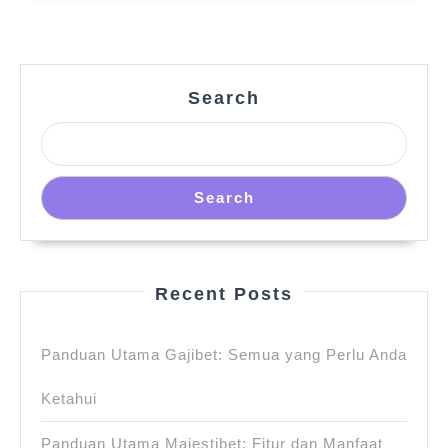
Search
Search
Recent Posts
Panduan Utama Gajibet: Semua yang Perlu Anda
Ketahui
Panduan Utama Majestibet: Fitur dan Manfaat