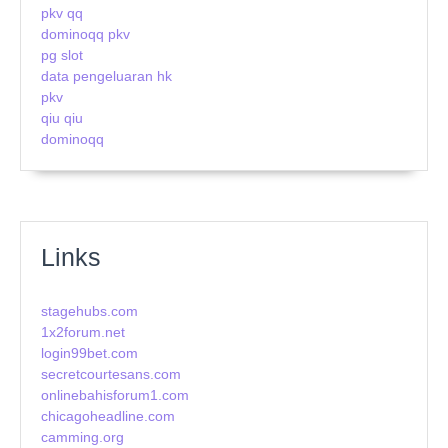
pkv qq
dominoqq pkv
pg slot
data pengeluaran hk
pkv
qiu qiu
dominoqq
Links
stagehubs.com
1x2forum.net
login99bet.com
secretcourtesans.com
onlinebahisforum1.com
chicagoheadline.com
camming.org