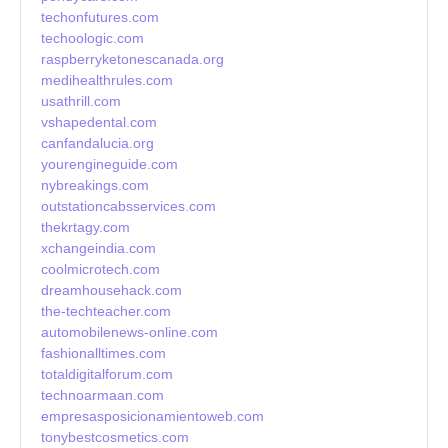
techonfutures.com
techoologic.com
raspberryketonescanada.org
medihealthrules.com
usathrill.com
vshapedental.com
canfandalucia.org
yourengineguide.com
nybreakings.com
outstationcabsservices.com
thekrtagy.com
xchangeindia.com
coolmicrotech.com
dreamhousehack.com
the-techteacher.com
automobilenews-online.com
fashionalltimes.com
totaldigitalforum.com
technoarmaan.com
empresasposicionamientoweb.com
tonybestcosmetics.com