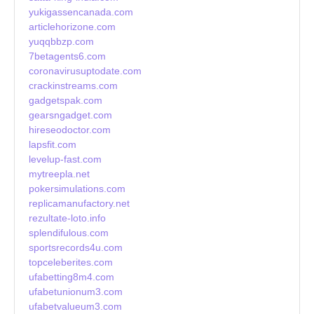
yukigassencanada.com
articlehorizone.com
yuqqbbzp.com
7betagents6.com
coronavirusuptodate.com
crackinstreams.com
gadgetspak.com
gearsngadget.com
hireseodoctor.com
lapsfit.com
levelup-fast.com
mytreepla.net
pokersimulations.com
replicamanufactory.net
rezultate-loto.info
splendifulous.com
sportsrecords4u.com
topceleberites.com
ufabetting8m4.com
ufabetunionum3.com
ufabetvalueum3.com