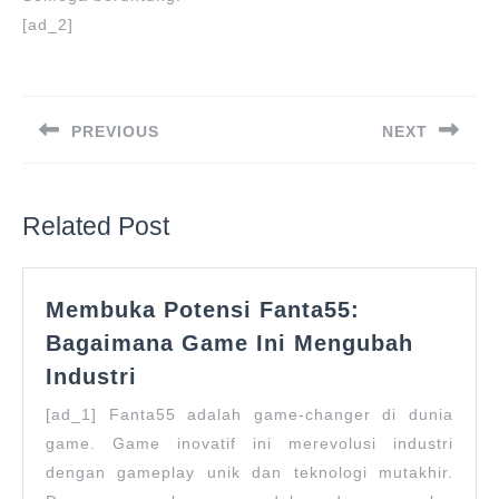
[ad_2]
Post
navigation
PREVIOUS
NEXT
Previous
Next
post:
post:
Related Post
Membuka Potensi Fanta55:
Bagaimana Game Ini Mengubah
Membuka
Industri
Potensi
[ad_1] Fanta55 adalah game-changer di dunia
Fanta55:
game. Game inovatif ini merevolusi industri
Bagaimana
dengan gameplay unik dan teknologi mutakhir.
Game