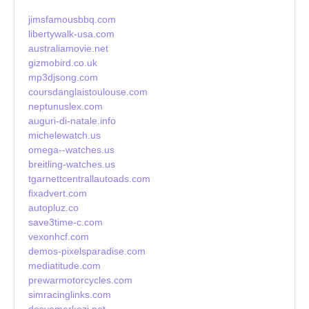
jimsfamousbbq.com
libertywalk-usa.com
australiamovie.net
gizmobird.co.uk
mp3djsong.com
coursdanglaistoulouse.com
neptunuslex.com
auguri-di-natale.info
michelewatch.us
omega--watches.us
breitling-watches.us
tgarnettcentrallautoads.com
fixadvert.com
autopluz.co
save3time-c.com
vexonhcf.com
demos-pixelsparadise.com
mediatitude.com
prewarmotorcycles.com
simracinglinks.com