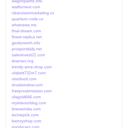
wagonpaints.info
waitfornext.com
clearvisionmarketing.co
quantum-code.co
whatnews.me
final-dream.com
finest-replica.net
gestioneinh.info
prosportdaily.net
salesinvest22.com
teseract.org
trendy-ama-shop.com
ufabett732m7.com
visiofood.com
droidwindow.com
freeprsubmission.com
ufagold666.com
myinteriorblog.com
bnewsindia.com
techiepick.com
bamzyshop.com
pondycars.com