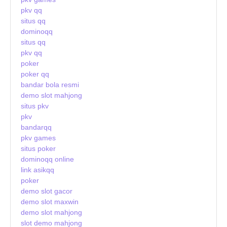
pkv qq
situs qq
dominoqq
situs qq
pkv qq
poker
poker qq
bandar bola resmi
demo slot mahjong
situs pkv
pkv
bandarqq
pkv games
situs poker
dominoqq online
link asikqq
poker
demo slot gacor
demo slot maxwin
demo slot mahjong
slot demo mahjong