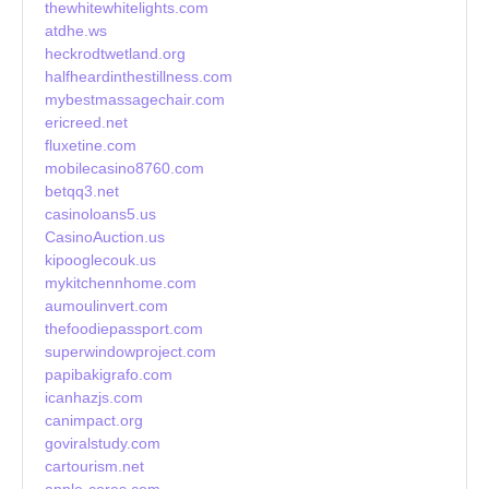
thewhitewhitelights.com
atdhe.ws
heckrodtwetland.org
halfheardinthestillness.com
mybestmassagechair.com
ericreed.net
fluxetine.com
mobilecasino8760.com
betqq3.net
casinoloans5.us
CasinoAuction.us
kipooglecouk.us
mykitchennhome.com
aumoulinvert.com
thefoodiepassport.com
superwindowproject.com
papibakigrafo.com
icanhazjs.com
canimpact.org
goviralstudy.com
cartourism.net