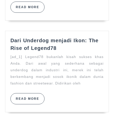
READ
READ MORE
MORE
Dari Underdog menjadi Ikon: The
Dari
Rise of Legend78
Underdog
[ad_1] Legend78 bukanlah kisah sukses khas
menjadi
Anda. Dari awal yang sederhana sebagai
Ikon:
underdog dalam industri ini, merek ini telah
The
Rise
berkembang menjadi sosok ikonik dalam dunia
of
fashion dan streetwear. Didirikan oleh
Legend78
READ
READ MORE
MORE