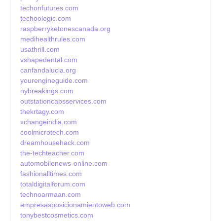
techonfutures.com
techoologic.com
raspberryketonescanada.org
medihealthrules.com
usathrill.com
vshapedental.com
canfandalucia.org
yourengineguide.com
nybreakings.com
outstationcabsservices.com
thekrtagy.com
xchangeindia.com
coolmicrotech.com
dreamhousehack.com
the-techteacher.com
automobilenews-online.com
fashionalltimes.com
totaldigitalforum.com
technoarmaan.com
empresasposicionamientoweb.com
tonybestcosmetics.com