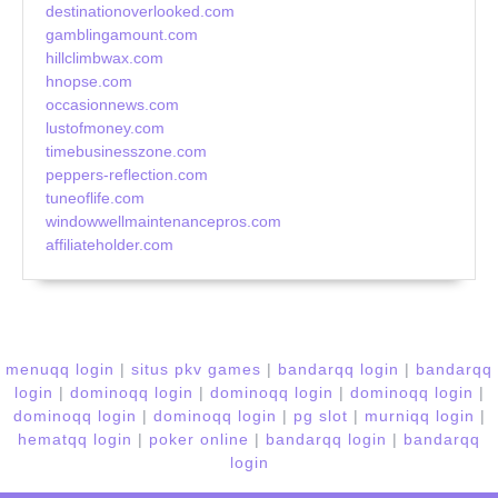
destinationoverlooked.com
gamblingamount.com
hillclimbwax.com
hnopse.com
occasionnews.com
lustofmoney.com
timebusinesszone.com
peppers-reflection.com
tuneoflife.com
windowwellmaintenancepros.com
affiliateholder.com
menuqq login
|
situs pkv games
|
bandarqq login
|
bandarqq
login
|
dominoqq login
|
dominoqq login
|
dominoqq login
|
dominoqq login
|
dominoqq login
|
pg slot
|
murniqq login
|
hematqq login
|
poker online
|
bandarqq login
|
bandarqq
login