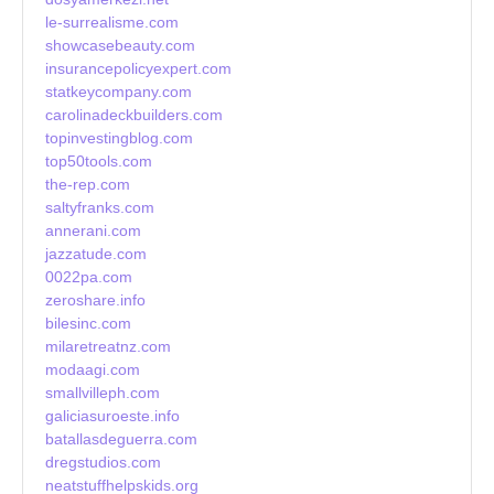
le-surrealisme.com
showcasebeauty.com
insurancepolicyexpert.com
statkeycompany.com
carolinadeckbuilders.com
topinvestingblog.com
top50tools.com
the-rep.com
saltyfranks.com
annerani.com
jazzatude.com
0022pa.com
zeroshare.info
bilesinc.com
milaretreatnz.com
modaagi.com
smallvilleph.com
galiciasuroeste.info
batallasdeguerra.com
dregstudios.com
neatstuffhelpskids.org