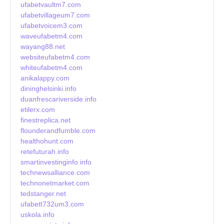
ufabetvaultm7.com
ufabetvillageum7.com
ufabetvoicem3.com
waveufabetm4.com
wayang88.net
websiteufabetm4.com
whiteufabetm4.com
anikalappy.com
dininghelsinki.info
duanfrescariverside.info
etilerx.com
finestreplica.net
flounderandfumble.com
healthohunt.com
retefuturah.info
smartinvestinginfo.info
technewsalliance.com
technonetmarket.com
tedstanger.net
ufabett732um3.com
uskola.info