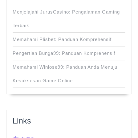
Menjelajahi JurusCasino: Pengalaman Gaming
Terbaik
Memahami Plisbet: Panduan Komprehensif
Pengertian Bunga99: Panduan Komprehensif
Memahami Winlose99: Panduan Anda Menuju
Kesuksesan Game Online
Links
pkv games