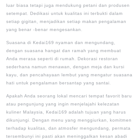
luar biasa tetapi juga mendukung petani dan produsen
setempat. Dedikasi untuk kualitas ini terbukti dalam
setiap gigitan, menjadikan setiap makan pengalaman
yang benar -benar mengesankan.
Suasana di Kedai169 nyaman dan mengundang,
dengan suasana hangat dan ramah yang membuat
Anda merasa seperti di rumah. Dekorasi restoran
sederhana namun menawan, dengan meja dan kursi
kayu, dan pencahayaan lembut yang mengatur suasana
hati untuk pengalaman bersantap yang santai.
Apakah Anda seorang lokal mencari tempat favorit baru
atau pengunjung yang ingin menjelajahi kelezatan
kuliner Malaysia, Kedai169 adalah tujuan yang harus
dikunjungi. Dengan menu yang menggiurkan, komitmen
terhadap kualitas, dan atmosfer mengundang, permata
tersembunyi ini pasti akan meninggalkan kesan abadi