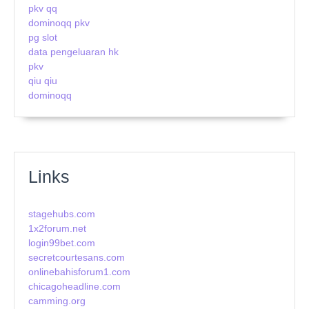
pkv qq
dominoqq pkv
pg slot
data pengeluaran hk
pkv
qiu qiu
dominoqq
Links
stagehubs.com
1x2forum.net
login99bet.com
secretcourtesans.com
onlinebahisforum1.com
chicagoheadline.com
camming.org