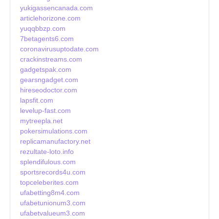
yukigassencanada.com
articlehorizone.com
yuqqbbzp.com
7betagents6.com
coronavirusuptodate.com
crackinstreams.com
gadgetspak.com
gearsngadget.com
hireseodoctor.com
lapsfit.com
levelup-fast.com
mytreepla.net
pokersimulations.com
replicamanufactory.net
rezultate-loto.info
splendifulous.com
sportsrecords4u.com
topceleberites.com
ufabetting8m4.com
ufabetunionum3.com
ufabetvalueum3.com