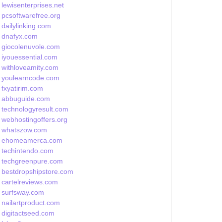
lewisenterprises.net
pcsoftwarefree.org
dailylinking.com
dnafyx.com
giocolenuvole.com
iyouessential.com
withloveamity.com
youlearncode.com
fxyatirim.com
abbuguide.com
technologyresult.com
webhostingoffers.org
whatszow.com
ehomeamerca.com
techintendo.com
techgreenpure.com
bestdropshipstore.com
cartelreviews.com
surfsway.com
nailartproduct.com
digitactseed.com