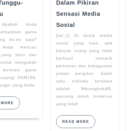
Tunggu-
Dalam Pikiran
SGM188:
u
Sensasi Media
Pengubah
Mengungkap
Permainan
Sosial
 Apakah Anda
Misteri
yang
memainkan game
Warunghoki88:
[ad_1] Di dunia media
Anda
ng itu-itu saja?
Di
sosial yang luas, ada
Tunggu-
 Anda mencari
Dalam
banyak orang yang telah
Tunggu
 yang baru dan
Pikiran
berhasil menarik
 untuk mengubah
Sensasi
perhatian dan kekaguman
Media
as bermain game
jutaan pengikut. Salah
Sosial
unjungi SGM188,
satu individu tersebut
anger yang Anda
adalah Warunghoki88,
seorang tokoh misterius
READ
 MORE
yang telah
MORE
READ
READ MORE
MORE