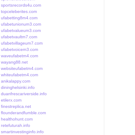
sportsrecords4u.com
topceleberites.com
ufabetting8m4.com
ufabetunionum3.com
ufabetvalueum3.com
ufabetvaultm7.com
ufabetvillageum7.com
ufabetvoicem3.com
waveufabetm4.com
wayang88.net
websiteufabetm4.com
whiteufabetm4.com
anikalappy.com
dininghelsinki.info
duanfrescariverside.info
etilerx.com
finestreplica.net
flounderandfumble.com
healthohunt.com
retefuturah.info
smartinvestinginfo.info