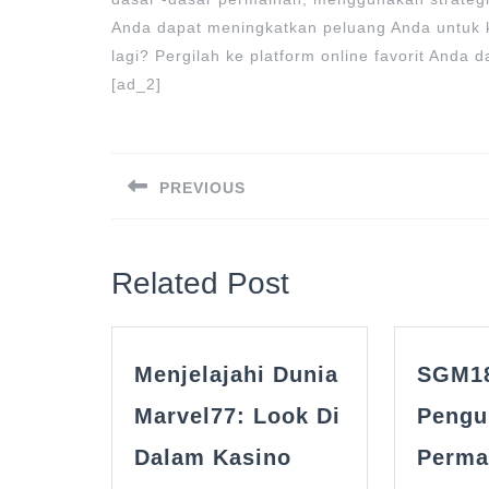
Anda dapat meningkatkan peluang Anda untuk k
lagi? Pergilah ke platform online favorit Anda d
[ad_2]
Post
navigation
PREVIOUS
Previous
post:
Related Post
Menjelajahi Dunia
SGM1
Marvel77: Look Di
Pengu
Dalam Kasino
Perma
Menjelajahi