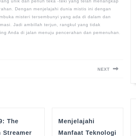
ang unik dan penuh teka -teki yang telah menangkap
ahan. Dengan menjelajahi dunia mistis ini dengan
embuka misteri tersembunyi yang ada di dalam dan
asi. Jadi ambillah terjun, rangkul yang tidak
bing Anda di jalan menuju pencerahan dan pemenuhan.
NEXT
Next
post:
9: The
Menjelajahi
h Streamer
Manfaat Teknologi