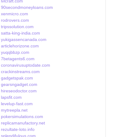
lvlcraft.com
90secondmoneyloans.com
xenmicro.com
rodrovers.com
tripssolution.com
satta-king-india.com
yukigassencanada.com
articlehorizone.com
yuqqbbzp.com
7betagents6.com
coronavirusuptodate.com
crackinstreams.com
gadgetspak.com
gearsngadget.com
hireseodoctor.com
lapsfit.com
levelup-fast.com
mytreepla.net
pokersimulations.com
replicamanufactory.net
rezultate-loto.info
splendifulous.com