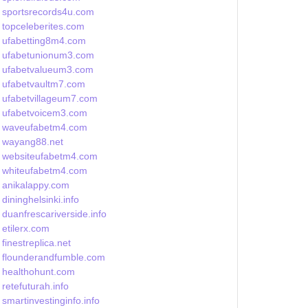
sportsrecords4u.com
topceleberites.com
ufabetting8m4.com
ufabetunionum3.com
ufabetvalueum3.com
ufabetvaultm7.com
ufabetvillageum7.com
ufabetvoicem3.com
waveufabetm4.com
wayang88.net
websiteufabetm4.com
whiteufabetm4.com
anikalappy.com
dininghelsinki.info
duanfrescariverside.info
etilerx.com
finestreplica.net
flounderandfumble.com
healthohunt.com
retefuturah.info
smartinvestinginfo.info