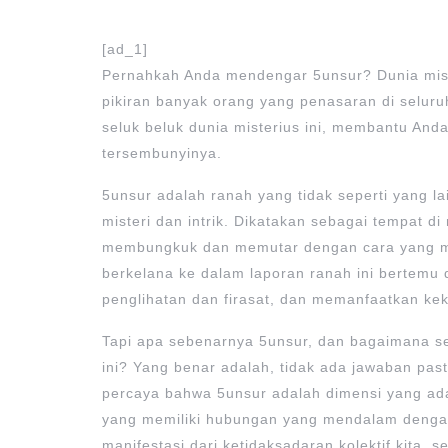
[ad_1]
Pernahkah Anda mendengar 5unsur? Dunia misti
pikiran banyak orang yang penasaran di seluru
seluk beluk dunia misterius ini, membantu An
tersembunyinya.
5unsur adalah ranah yang tidak seperti yang lain
misteri dan intrik. Dikatakan sebagai tempat d
membungkuk dan memutar dengan cara yang me
berkelana ke dalam laporan ranah ini bertemu
penglihatan dan firasat, dan memanfaatkan keku
Tapi apa sebenarnya 5unsur, dan bagaimana s
ini? Yang benar adalah, tidak ada jawaban pas
percaya bahwa 5unsur adalah dimensi yang ada 
yang memiliki hubungan yang mendalam dengan r
manifestasi dari ketidaksadaran kolektif kita,