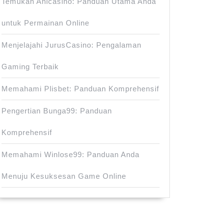
Temukan Ahlcasino: Panduan Utama Anda
untuk Permainan Online
Menjelajahi JurusCasino: Pengalaman
Gaming Terbaik
Memahami Plisbet: Panduan Komprehensif
Pengertian Bunga99: Panduan
Komprehensif
Memahami Winlose99: Panduan Anda
Menuju Kesuksesan Game Online