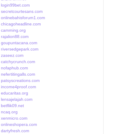
login99bet.com
secretcourtesans.com
onlinebahisforum1.com
chicagoheadline.com
camming.org
rajalion88.com
goupuntacana.com
riversedgepark.com
zaseez.com
catchycrunch.com
nofaphub.com
nefertitingalls.com
patsyscreations.com
income4proof.com
educaritas.org
lensajelajah.com
betflik09.net
ncaq.org
xenmicro.com
onlineshopera.com
dartyfresh.com