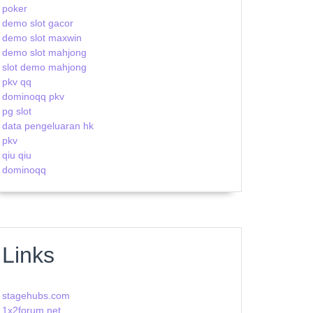
poker
demo slot gacor
demo slot maxwin
demo slot mahjong
slot demo mahjong
pkv qq
dominoqq pkv
pg slot
data pengeluaran hk
pkv
qiu qiu
dominoqq
Links
stagehubs.com
1x2forum.net