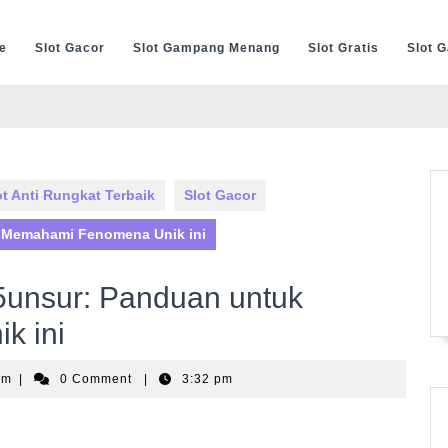
e
Slot Gacor
Slot Gampang Menang
Slot Gratis
Slot G
ot Anti Rungkat Terbaik
Slot Gacor
k Memahami Fenomena Unik ini
 5unsur: Panduan untuk
k ini
admin@ufabetutoredm3.com
om
|
0 Comment
|
3:32 pm