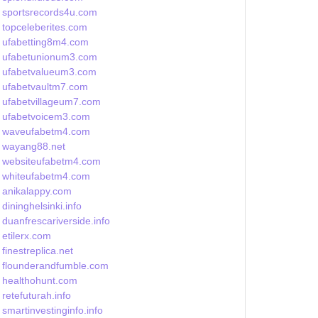
sportsrecords4u.com
topceleberites.com
ufabetting8m4.com
ufabetunionum3.com
ufabetvalueum3.com
ufabetvaultm7.com
ufabetvillageum7.com
ufabetvoicem3.com
waveufabetm4.com
wayang88.net
websiteufabetm4.com
whiteufabetm4.com
anikalappy.com
dininghelsinki.info
duanfrescariverside.info
etilerx.com
finestreplica.net
flounderandfumble.com
healthohunt.com
retefuturah.info
smartinvestinginfo.info