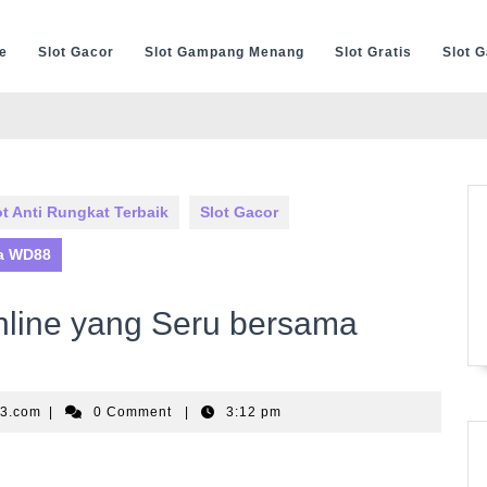
e
Slot Gacor
Slot Gampang Menang
Slot Gratis
Slot G
ot Anti Rungkat Terbaik
Slot Gacor
ma WD88
nline yang Seru bersama
admin@ufabetutoredm3.com
3.com
|
0 Comment
|
3:12 pm