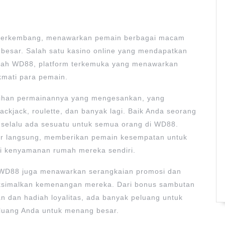
n berkembang, menawarkan pemain berbagai macam
besar. Salah satu kasino online yang mendapatkan
dalah WD88, platform terkemuka yang menawarkan
kmati para pemain.
ilihan permainannya yang mengesankan, yang
lackjack, roulette, dan banyak lagi. Baik Anda seorang
 selalu ada sesuatu untuk semua orang di WD88.
ler langsung, memberikan pemain kesempatan untuk
ri kenyamanan rumah mereka sendiri.
 WD88 juga menawarkan serangkaian promosi dan
simalkan kemenangan mereka. Dari bonus sambutan
n dan hadiah loyalitas, ada banyak peluang untuk
luang Anda untuk menang besar.