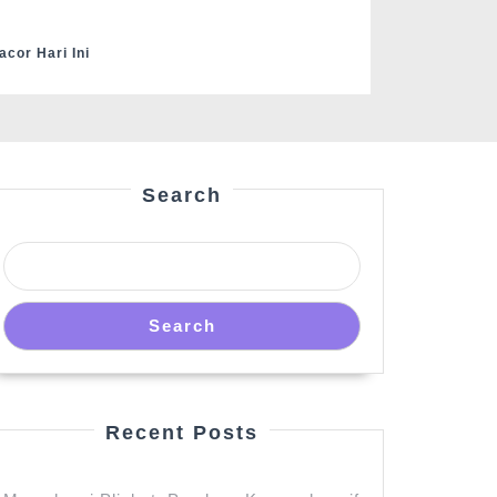
acor Hari Ini
Search
Search
Recent Posts