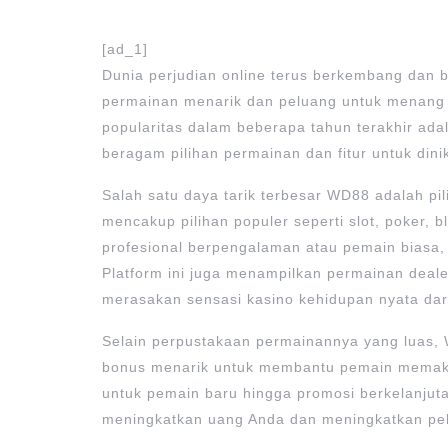
[ad_1]
Dunia perjudian online terus berkembang da
permainan menarik dan peluang untuk menang 
popularitas dalam beberapa tahun terakhir a
beragam pilihan permainan dan fitur untuk dini
Salah satu daya tarik terbesar WD88 adalah p
mencakup pilihan populer seperti slot, poker, b
profesional berpengalaman atau pemain biasa,
Platform ini juga menampilkan permainan dea
merasakan sensasi kasino kehidupan nyata da
Selain perpustakaan permainannya yang luas,
bonus menarik untuk membantu pemain memak
untuk pemain baru hingga promosi berkelanjuta
meningkatkan uang Anda dan meningkatkan pe