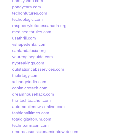
bamzyshop.com
pondycars.com
techonfutures.com
techoologic.com
raspberryketonescanada.org
medihealthrules.com
usathrill.com
vshapedental.com
canfandalucia.org
yourengineguide.com
nybreakings.com
outstationcabsservices.com
thekrtagy.com
xchangeindia.com
coolmicrotech.com
dreamhousehack.com
the-techteacher.com
automobilenews-online.com
fashionalltimes.com
totaldigitalforum.com
technoarmaan.com
empresasposicionamientoweb.com