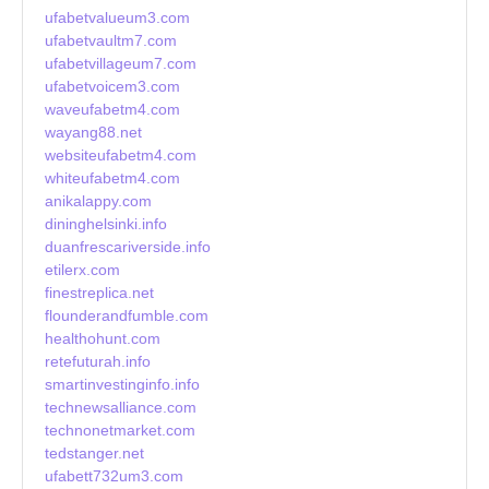
ufabetvalueum3.com
ufabetvaultm7.com
ufabetvillageum7.com
ufabetvoicem3.com
waveufabetm4.com
wayang88.net
websiteufabetm4.com
whiteufabetm4.com
anikalappy.com
dininghelsinki.info
duanfrescariverside.info
etilerx.com
finestreplica.net
flounderandfumble.com
healthohunt.com
retefuturah.info
smartinvestinginfo.info
technewsalliance.com
technonetmarket.com
tedstanger.net
ufabett732um3.com