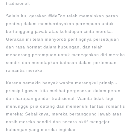
tradisional.
Selain itu, gerakan #MeToo telah memainkan peran
penting dalam memberdayakan perempuan untuk
bertanggung jawab atas kehidupan cinta mereka.
Gerakan ini telah menyoroti pentingnya persetujuan
dan rasa hormat dalam hubungan, dan telah
mendorong perempuan untuk menegaskan diri mereka
sendiri dan menetapkan batasan dalam pertemuan
romantis mereka.
Karena semakin banyak wanita merangkul prinsip -
prinsip Lgowin, kita melihat pergeseran dalam peran
dan harapan gender tradisional. Wanita tidak lagi
menunggu pria datang dan memenuhi fantasi romantis
mereka; Sebaliknya, mereka bertanggung jawab atas
nasib mereka sendiri dan secara aktif mengejar
hubungan yang mereka inginkan.