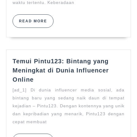
Pilih
waktu tertentu. Keberadaan
Slot
Anti
READ
READ MORE
Rungkat
MORE
Terbaik
Temui Pintu123: Bintang yang
Meningkat di Dunia Influencer
Temui
Online
Pintu123:
[ad_1] Di dunia influencer media sosial, ada
Bintang
bintang baru yang sedang naik daun di tempat
yang
kejadian – Pintu123. Dengan kontennya yang unik
Meningkat
di
dan kepribadian yang menarik, Pintu123 dengan
Dunia
cepat membuat
Influencer
Online