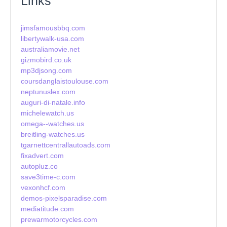
Links
jimsfamousbbq.com
libertywalk-usa.com
australiamovie.net
gizmobird.co.uk
mp3djsong.com
coursdanglaistoulouse.com
neptunuslex.com
auguri-di-natale.info
michelewatch.us
omega--watches.us
breitling-watches.us
tgarnettcentrallautoads.com
fixadvert.com
autopluz.co
save3time-c.com
vexonhcf.com
demos-pixelsparadise.com
mediatitude.com
prewarmotorcycles.com