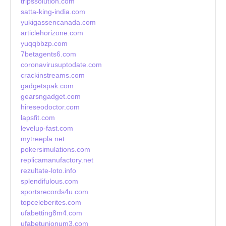
tripssolution.com
satta-king-india.com
yukigassencanada.com
articlehorizone.com
yuqqbbzp.com
7betagents6.com
coronavirusuptodate.com
crackinstreams.com
gadgetspak.com
gearsngadget.com
hireseodoctor.com
lapsfit.com
levelup-fast.com
mytreepla.net
pokersimulations.com
replicamanufactory.net
rezultate-loto.info
splendifulous.com
sportsrecords4u.com
topceleberites.com
ufabetting8m4.com
ufabetunionum3.com