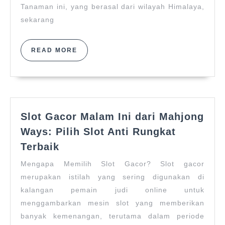
Tanaman ini, yang berasal dari wilayah Himalaya,
sekarang
READ
READ MORE
MORE
Slot Gacor Malam Ini dari Mahjong
Ways: Pilih Slot Anti Rungkat
Slot
Terbaik
Gacor
Mengapa Memilih Slot Gacor? Slot gacor
Malam
merupakan istilah yang sering digunakan di
Ini
kalangan pemain judi online untuk
dari
Mahjong
menggambarkan mesin slot yang memberikan
Ways:
banyak kemenangan, terutama dalam periode