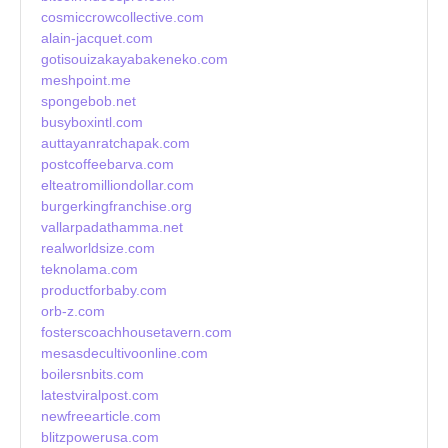
cosmiccrowcollective.com
alain-jacquet.com
gotisouizakayabakeneko.com
meshpoint.me
spongebob.net
busyboxintl.com
auttayanratchapak.com
postcoffeebarva.com
elteatromilliondollar.com
burgerkingfranchise.org
vallarpadathamma.net
realworldsize.com
teknolama.com
productforbaby.com
orb-z.com
fosterscoachhousetavern.com
mesasdecultivoonline.com
boilersnbits.com
latestviralpost.com
newfreearticle.com
blitzpowerusa.com