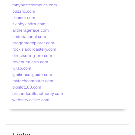
tonybestcosmetics.com
buzznc.com
fxjoiner.com
skinbykindra.com
alltherageface.com
codenational.com
progameexplorer.com
rockislandroastery.com
directselling-pro.com
revenuealarm.com
lurab.com
ignitioncoilguide.com
mytechcomputer.com
bioslot168.com
artsandcraftsauthority.com
webservicelive.com