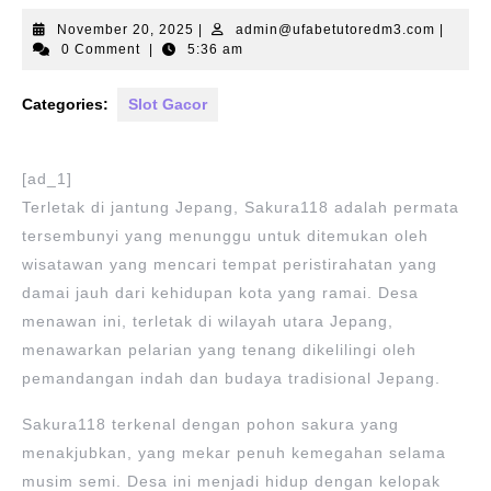
November
admin@
November 20, 2025
|
admin@ufabetutoredm3.com
|
20,
0 Comment
|
5:36 am
2025
Categories:
Slot Gacor
[ad_1]
Terletak di jantung Jepang, Sakura118 adalah permata
tersembunyi yang menunggu untuk ditemukan oleh
wisatawan yang mencari tempat peristirahatan yang
damai jauh dari kehidupan kota yang ramai. Desa
menawan ini, terletak di wilayah utara Jepang,
menawarkan pelarian yang tenang dikelilingi oleh
pemandangan indah dan budaya tradisional Jepang.
Sakura118 terkenal dengan pohon sakura yang
menakjubkan, yang mekar penuh kemegahan selama
musim semi. Desa ini menjadi hidup dengan kelopak