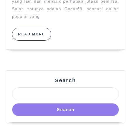
yang lain dan menarik perhatian jutaan pemirsa.
Gacor
Apa
Salah satunya adalah Gacor69, sensasi online
yang
populer yang
Mendo
Sensa
READ
READ MORE
Online
MORE
Search
Search