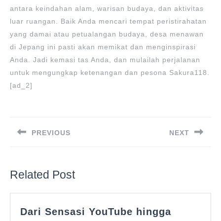
antara keindahan alam, warisan budaya, dan aktivitas
luar ruangan. Baik Anda mencari tempat peristirahatan
yang damai atau petualangan budaya, desa menawan
di Jepang ini pasti akan memikat dan menginspirasi
Anda. Jadi kemasi tas Anda, dan mulailah perjalanan
untuk mengungkap ketenangan dan pesona Sakura118.
[ad_2]
Post
navigation
PREVIOUS
NEXT
Previous
Next
post:
post:
Related Post
Dari Sensasi YouTube hingga