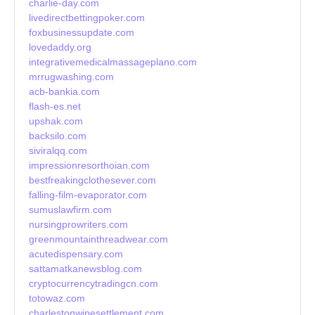
charlie-day.com
livedirectbettingpoker.com
foxbusinessupdate.com
lovedaddy.org
integrativemedicalmassageplano.com
mrrugwashing.com
acb-bankia.com
flash-es.net
upshak.com
backsilo.com
siviralqq.com
impressionresorthoian.com
bestfreakingclothesever.com
falling-film-evaporator.com
sumuslawfirm.com
nursingprowriters.com
greenmountainthreadwear.com
acutedispensary.com
sattamatkanewsblog.com
cryptocurrencytradingcn.com
totowaz.com
charlestonwipesettlement.com