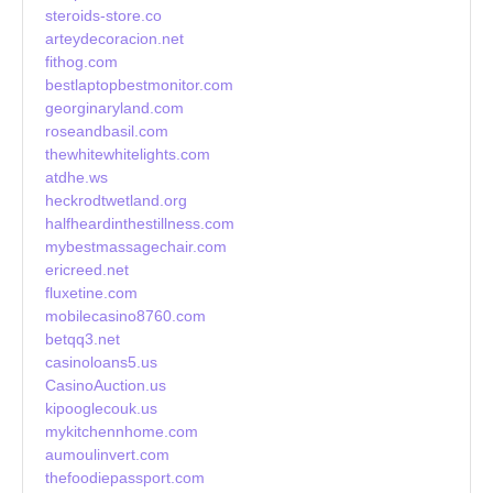
steroids-store.co
arteydecoracion.net
fithog.com
bestlaptopbestmonitor.com
georginaryland.com
roseandbasil.com
thewhitewhitelights.com
atdhe.ws
heckrodtwetland.org
halfheardinthestillness.com
mybestmassagechair.com
ericreed.net
fluxetine.com
mobilecasino8760.com
betqq3.net
casinoloans5.us
CasinoAuction.us
kipooglecouk.us
mykitchennhome.com
aumoulinvert.com
thefoodiepassport.com