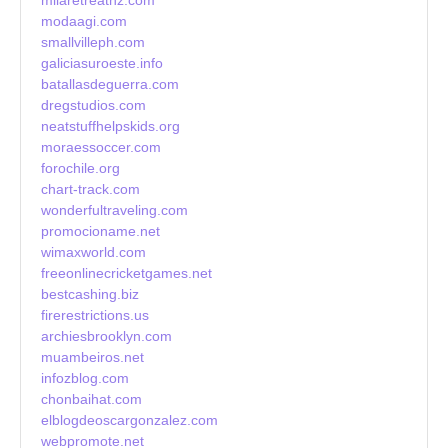
milaretreatnz.com
modaagi.com
smallvilleph.com
galiciasuroeste.info
batallasdeguerra.com
dregstudios.com
neatstuffhelpskids.org
moraessoccer.com
forochile.org
chart-track.com
wonderfultraveling.com
promocioname.net
wimaxworld.com
freeonlinecricketgames.net
bestcashing.biz
firerestrictions.us
archiesbrooklyn.com
muambeiros.net
infozblog.com
chonbaihat.com
elblogdeoscargonzalez.com
webpromote.net