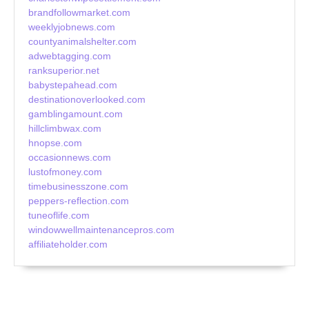
brandfollowmarket.com
weeklyjobnews.com
countyanimalshelter.com
adwebtagging.com
ranksuperior.net
babystepahead.com
destinationoverlooked.com
gamblingamount.com
hillclimbwax.com
hnopse.com
occasionnews.com
lustofmoney.com
timebusinesszone.com
peppers-reflection.com
tuneoflife.com
windowwellmaintenancepros.com
affiliateholder.com