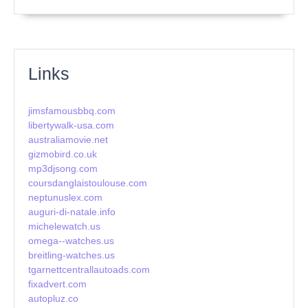
Links
jimsfamousbbq.com
libertywalk-usa.com
australiamovie.net
gizmobird.co.uk
mp3djsong.com
coursdanglaistoulouse.com
neptunuslex.com
auguri-di-natale.info
michelewatch.us
omega--watches.us
breitling-watches.us
tgarnettcentrallautoads.com
fixadvert.com
autopluz.co