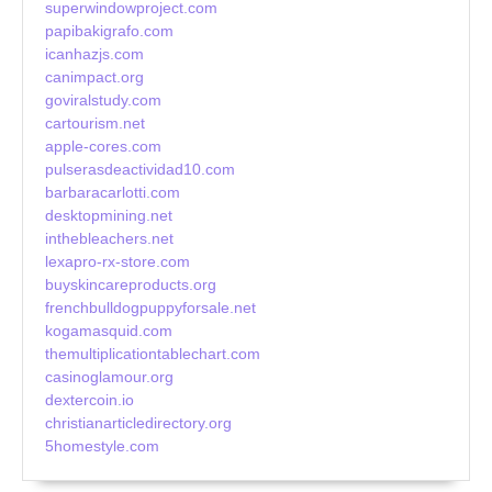
superwindowproject.com
papibakigrafo.com
icanhazjs.com
canimpact.org
goviralstudy.com
cartourism.net
apple-cores.com
pulserasdeactividad10.com
barbaracarlotti.com
desktopmining.net
inthebleachers.net
lexapro-rx-store.com
buyskincareproducts.org
frenchbulldogpuppyforsale.net
kogamasquid.com
themultiplicationtablechart.com
casinoglamour.org
dextercoin.io
christianarticledirectory.org
5homestyle.com