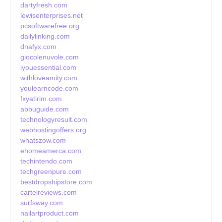
dartyfresh.com
lewisenterprises.net
pcsoftwarefree.org
dailylinking.com
dnafyx.com
giocolenuvole.com
iyouessential.com
withloveamity.com
youlearncode.com
fxyatirim.com
abbuguide.com
technologyresult.com
webhostingoffers.org
whatszow.com
ehomeamerca.com
techintendo.com
techgreenpure.com
bestdropshipstore.com
cartelreviews.com
surfsway.com
nailartproduct.com