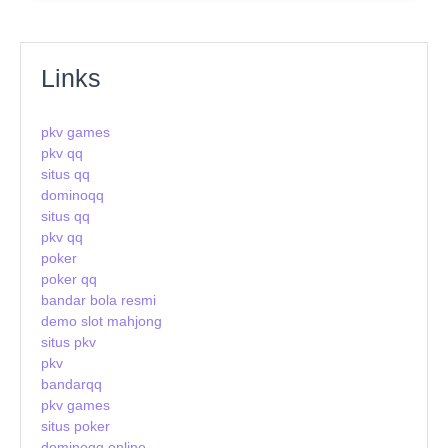
Links
pkv games
pkv qq
situs qq
dominoqq
situs qq
pkv qq
poker
poker qq
bandar bola resmi
demo slot mahjong
situs pkv
pkv
bandarqq
pkv games
situs poker
dominoqq online