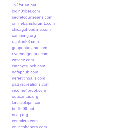
1x2forum.net
login99bet.com
secretcourtesans.com
onlinebahisforum1.com
chicagoheadline.com
camming.org
rajalion88.com
goupuntacana.com
riversedgepark.com
zaseez.com
catchycrunch.com
nofaphub.com
nefertitingalls.com
patsyscreations.com
income4proof.com
educaritas.org
lensajelajah.com
betflik09.net
ncaq.org
xenmicro.com
onlineshopera.com