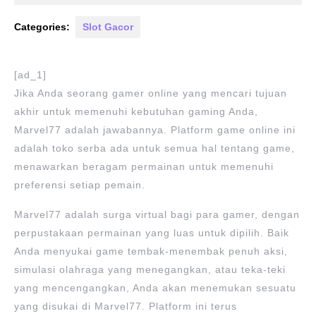
2026
Categories:
Slot Gacor
[ad_1]
Jika Anda seorang gamer online yang mencari tujuan
akhir untuk memenuhi kebutuhan gaming Anda,
Marvel77 adalah jawabannya. Platform game online ini
adalah toko serba ada untuk semua hal tentang game,
menawarkan beragam permainan untuk memenuhi
preferensi setiap pemain.
Marvel77 adalah surga virtual bagi para gamer, dengan
perpustakaan permainan yang luas untuk dipilih. Baik
Anda menyukai game tembak-menembak penuh aksi,
simulasi olahraga yang menegangkan, atau teka-teki
yang mencengangkan, Anda akan menemukan sesuatu
yang disukai di Marvel77. Platform ini terus