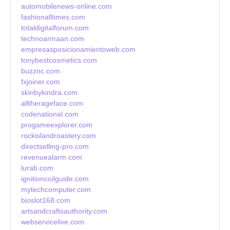
automobilenews-online.com
fashionalltimes.com
totaldigitalforum.com
technoarmaan.com
empresasposicionamientoweb.com
tonybestcosmetics.com
buzznc.com
fxjoiner.com
skinbykindra.com
alltherageface.com
codenational.com
progameexplorer.com
rockislandroastery.com
directselling-pro.com
revenuealarm.com
lurab.com
ignitioncoilguide.com
mytechcomputer.com
bioslot168.com
artsandcraftsauthority.com
webservicelive.com