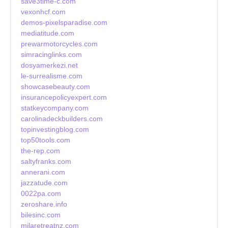
save3time-c.com
vexonhcf.com
demos-pixelsparadise.com
mediatitude.com
prewarmotorcycles.com
simracinglinks.com
dosyamerkezi.net
le-surrealisme.com
showcasebeauty.com
insurancepolicyexpert.com
statkeycompany.com
carolinadeckbuilders.com
topinvestingblog.com
top50tools.com
the-rep.com
saltyfranks.com
annerani.com
jazzatude.com
0022pa.com
zeroshare.info
bilesinc.com
milaretreatnz.com