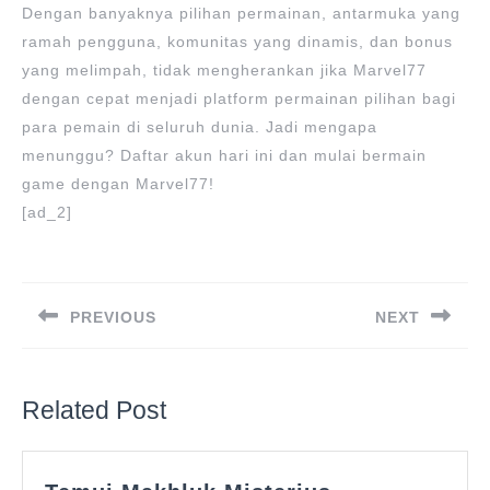
Dengan banyaknya pilihan permainan, antarmuka yang
ramah pengguna, komunitas yang dinamis, dan bonus
yang melimpah, tidak mengherankan jika Marvel77
dengan cepat menjadi platform permainan pilihan bagi
para pemain di seluruh dunia. Jadi mengapa
menunggu? Daftar akun hari ini dan mulai bermain
game dengan Marvel77!
[ad_2]
Post
navigation
PREVIOUS
NEXT
Previous
Next
post:
post:
Related Post