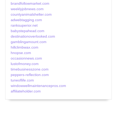
brandfollowmarket.com
weeklyjobnews.com
countyanimalshelter.com
adwebtagging.com
ranksuperior.net
babystepahead.com
destinationoverlooked.com
gamblingamount.com
hillclimbwax.com
hnopse.com
occasionnews.com
lustofmoney.com
timebusinesszone.com
peppers-reflection.com
tuneoflife.com
windowwellmaintenancepros.com
affiliateholder.com