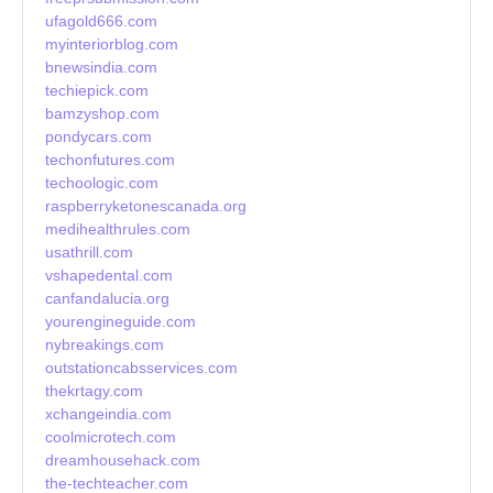
ufagold666.com
myinteriorblog.com
bnewsindia.com
techiepick.com
bamzyshop.com
pondycars.com
techonfutures.com
techoologic.com
raspberryketonescanada.org
medihealthrules.com
usathrill.com
vshapedental.com
canfandalucia.org
yourengineguide.com
nybreakings.com
outstationcabsservices.com
thekrtagy.com
xchangeindia.com
coolmicrotech.com
dreamhousehack.com
the-techteacher.com