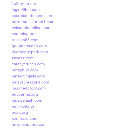
1x2forum.net
login99bet.com
secretcourtesans.com
onlinebahisforum1.com
chicagoheadline.com
camming.org
rajalion88.com
goupuntacana.com
riversedgepark.com
zaseez.com
catchycrunch.com
nofaphub.com
nefertitingalls.com
patsyscreations.com
income4proof.com
educaritas.org
lensajelajah.com
betflik09.net
ncaq.org
xenmicro.com
onlineshopera.com