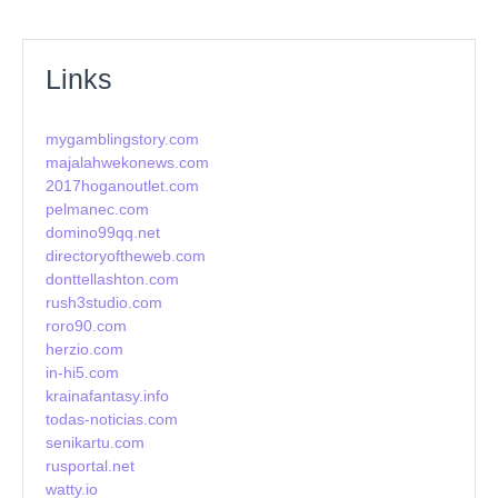
Links
mygamblingstory.com
majalahwekonews.com
2017hoganoutlet.com
pelmanec.com
domino99qq.net
directoryoftheweb.com
donttellashton.com
rush3studio.com
roro90.com
herzio.com
in-hi5.com
krainafantasy.info
todas-noticias.com
senikartu.com
rusportal.net
watty.io