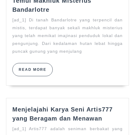
Temui Makhluk Misterius
Temui
Bandarlotre
Makhluk
[ad_1] Di tanah Bandarlotre yang terpencil dan
Misterius
mistis, terdapat banyak sekali makhluk misterius
Bandarlotre
yang telah memikat imajinasi penduduk lokal dan
pengunjung. Dari kedalaman hutan lebat hingga
puncak gunung yang menjulang
READ
READ MORE
MORE
Menjelajahi Karya Seni Artis777
Menjelajah
yang Beragam dan Menawan
Karya
[ad_1] Artis777 adalah seniman berbakat yang
Seni