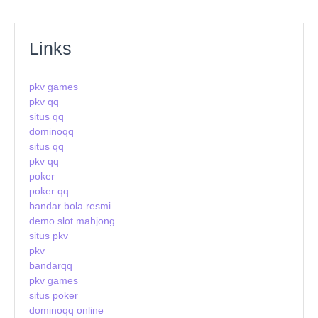
Links
pkv games
pkv qq
situs qq
dominoqq
situs qq
pkv qq
poker
poker qq
bandar bola resmi
demo slot mahjong
situs pkv
pkv
bandarqq
pkv games
situs poker
dominoqq online