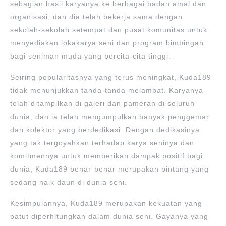
sebagian hasil karyanya ke berbagai badan amal dan
organisasi, dan dia telah bekerja sama dengan
sekolah-sekolah setempat dan pusat komunitas untuk
menyediakan lokakarya seni dan program bimbingan
bagi seniman muda yang bercita-cita tinggi.
Seiring popularitasnya yang terus meningkat, Kuda189
tidak menunjukkan tanda-tanda melambat. Karyanya
telah ditampilkan di galeri dan pameran di seluruh
dunia, dan ia telah mengumpulkan banyak penggemar
dan kolektor yang berdedikasi. Dengan dedikasinya
yang tak tergoyahkan terhadap karya seninya dan
komitmennya untuk memberikan dampak positif bagi
dunia, Kuda189 benar-benar merupakan bintang yang
sedang naik daun di dunia seni.
Kesimpulannya, Kuda189 merupakan kekuatan yang
patut diperhitungkan dalam dunia seni. Gayanya yang