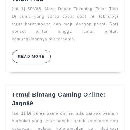
Masa
[ad_1] SPV88: Masa Depan Teknologi Telah Tiba
Depan
Di dunia yang serba cepat saat ini, teknologi
Teknologi
terus berkembang dan maju dengan pesat. Dari
Telah
Tiba
ponsel pintar hingga rumah pintar,
kemungkinannya tak terbatas.
READ
READ MORE
MORE
Temui Bintang Gaming Online:
Temui
Jago89
Bintang
[ad_1] Di dunia game online, ada banyak pemain
Gaming
berbakat yang telah bangkit untuk ketenaran dan
Online:
kekayaan melalui keterampilan dan dedikasi
Jago89