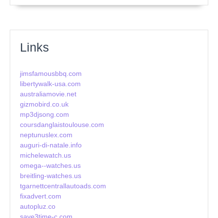
Links
jimsfamousbbq.com
libertywalk-usa.com
australiamovie.net
gizmobird.co.uk
mp3djsong.com
coursdanglaistoulouse.com
neptunuslex.com
auguri-di-natale.info
michelewatch.us
omega--watches.us
breitling-watches.us
tgarnettcentrallautoads.com
fixadvert.com
autopluz.co
save3time-c.com