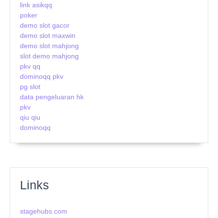
link asikqq
poker
demo slot gacor
demo slot maxwin
demo slot mahjong
slot demo mahjong
pkv qq
dominoqq pkv
pg slot
data pengeluaran hk
pkv
qiu qiu
dominoqq
Links
stagehubs.com