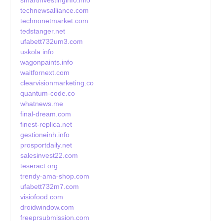
smartinvestinginfo.info
technewsalliance.com
technonetmarket.com
tedstanger.net
ufabett732um3.com
uskola.info
wagonpaints.info
waitfornext.com
clearvisionmarketing.co
quantum-code.co
whatnews.me
final-dream.com
finest-replica.net
gestioneinh.info
prosportdaily.net
salesinvest22.com
teseract.org
trendy-ama-shop.com
ufabett732m7.com
visiofood.com
droidwindow.com
freeprsubmission.com