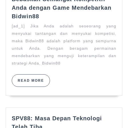
Anda dengan Game Mendebarkan
Bebaskan
Bidwin88
Semangat
[ad_1] Jika Anda adalah seseorang yang
Kompetitif
menyukai tantangan dan menyukai kompetisi,
Anda
maka Bidwin88 adalah platform yang sempurna
dengan
Game
untuk Anda. Dengan beragam permainan
Mendebarkan
mendebarkan yang menguji keterampilan dan
Bidwin88
strategi Anda, Bidwin88
READ
READ MORE
MORE
SPV88: Masa Depan Teknologi
SPV88:
Telah Tiba