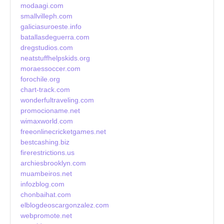
modaagi.com
smallvilleph.com
galiciasuroeste.info
batallasdeguerra.com
dregstudios.com
neatstuffhelpskids.org
moraessoccer.com
forochile.org
chart-track.com
wonderfultraveling.com
promocioname.net
wimaxworld.com
freeonlinecricketgames.net
bestcashing.biz
firerestrictions.us
archiesbrooklyn.com
muambeiros.net
infozblog.com
chonbaihat.com
elblogdeoscargonzalez.com
webpromote.net