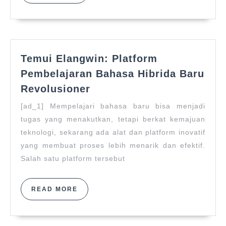
MORE
di
Dunia
Influenc
Temui Elangwin: Platform
Pembelajaran Bahasa Hibrida Baru
Temui
Revolusioner
Elangwin:
[ad_1] Mempelajari bahasa baru bisa menjadi
Platform
tugas yang menakutkan, tetapi berkat kemajuan
Pembelajaran
teknologi, sekarang ada alat dan platform inovatif
Bahasa
Hibrida
yang membuat proses lebih menarik dan efektif.
Baru
Salah satu platform tersebut
Revolusioner
READ
READ MORE
MORE