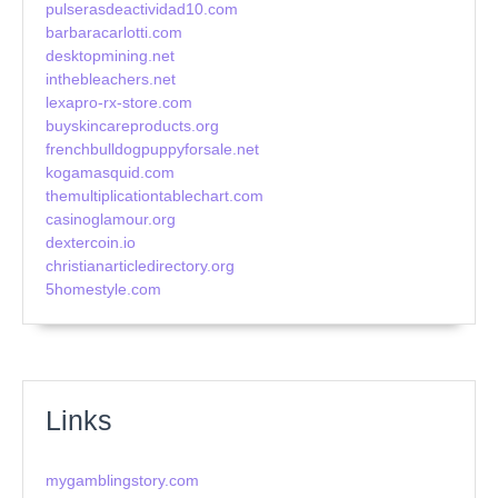
pulserasdeactividad10.com
barbaracarlotti.com
desktopmining.net
inthebleachers.net
lexapro-rx-store.com
buyskincareproducts.org
frenchbulldogpuppyforsale.net
kogamasquid.com
themultiplicationtablechart.com
casinoglamour.org
dextercoin.io
christianarticledirectory.org
5homestyle.com
Links
mygamblingstory.com