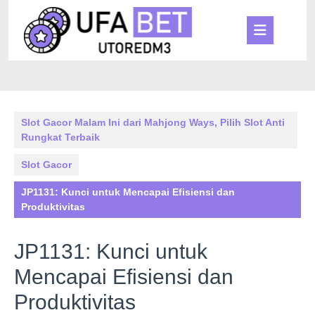
Skip
to
Ope
content
Butt
Slot Gacor Malam Ini dari Mahjong Ways, Pilih Slot Anti
Rungkat Terbaik
Slot Gacor
JP1131: Kunci untuk Mencapai Efisiensi dan
Produktivitas
JP1131: Kunci untuk
Mencapai Efisiensi dan
Produktivitas