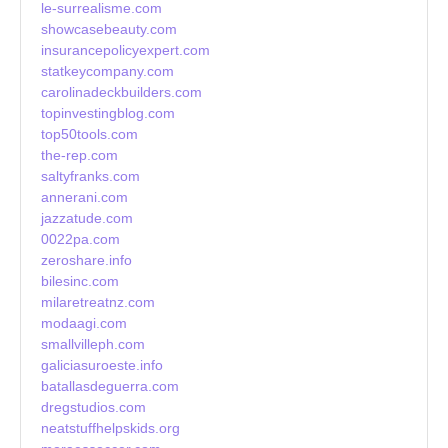
le-surrealisme.com
showcasebeauty.com
insurancepolicyexpert.com
statkeycompany.com
carolinadeckbuilders.com
topinvestingblog.com
top50tools.com
the-rep.com
saltyfranks.com
annerani.com
jazzatude.com
0022pa.com
zeroshare.info
bilesinc.com
milaretreatnz.com
modaagi.com
smallvilleph.com
galiciasuroeste.info
batallasdeguerra.com
dregstudios.com
neatstuffhelpskids.org