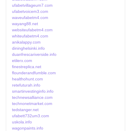
ufabetvillageum7.com
ufabetvoicem3.com
waveufabetm4.com
wayang88.net
websiteufabetm4.com
whiteufabetm4.com
anikalappy.com
dininghelsinki.info
duanfrescariverside.info
etilerx.com
finestreplica.net
flounderandfumble.com
healthohunt.com
retefuturah.info
smartinvestinginfo.info
technewsalliance.com
technonetmarket.com
tedstanger.net
ufabett732um3.com
uskola.info
wagonpaints.info