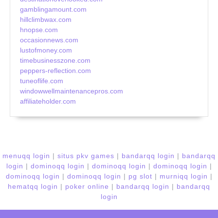
gamblingamount.com
hillclimbwax.com
hnopse.com
occasionnews.com
lustofmoney.com
timebusinesszone.com
peppers-reflection.com
tuneoflife.com
windowwellmaintenancepros.com
affiliateholder.com
menuqq login
|
situs pkv games
|
bandarqq login
|
bandarqq
login
|
dominoqq login
|
dominoqq login
|
dominoqq login
|
dominoqq login
|
dominoqq login
|
pg slot
|
murniqq login
|
hematqq login
|
poker online
|
bandarqq login
|
bandarqq
login