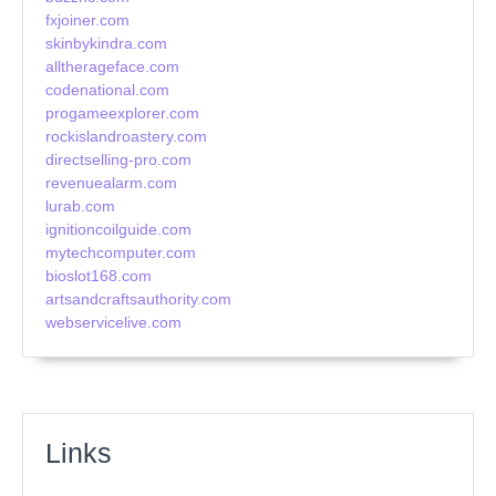
fxjoiner.com
skinbykindra.com
alltherageface.com
codenational.com
progameexplorer.com
rockislandroastery.com
directselling-pro.com
revenuealarm.com
lurab.com
ignitioncoilguide.com
mytechcomputer.com
bioslot168.com
artsandcraftsauthority.com
webservicelive.com
Links