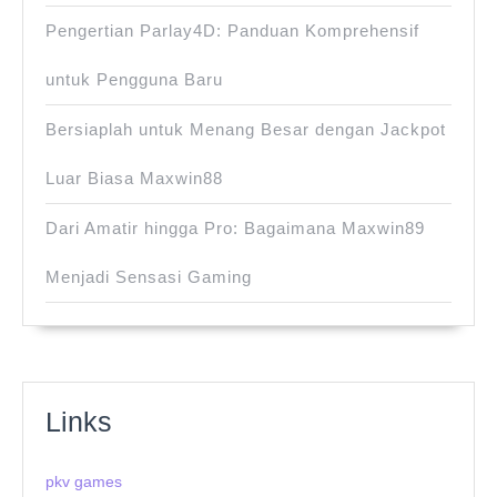
Pengertian Parlay4D: Panduan Komprehensif
untuk Pengguna Baru
Bersiaplah untuk Menang Besar dengan Jackpot
Luar Biasa Maxwin88
Dari Amatir hingga Pro: Bagaimana Maxwin89
Menjadi Sensasi Gaming
Links
pkv games