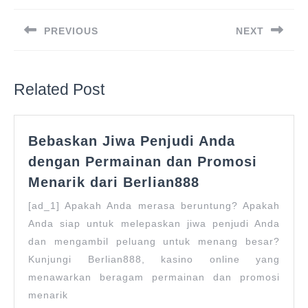
navigation
PREVIOUS
NEXT
Previous
Next
post:
post:
Related Post
Bebaskan Jiwa Penjudi Anda
dengan Permainan dan Promosi
Bebaskan
Menarik dari Berlian888
Jiwa
[ad_1] Apakah Anda merasa beruntung? Apakah
Penjudi
Anda siap untuk melepaskan jiwa penjudi Anda
Anda
dan mengambil peluang untuk menang besar?
dengan
Permainan
Kunjungi Berlian888, kasino online yang
dan
menawarkan beragam permainan dan promosi
Promosi
menarik