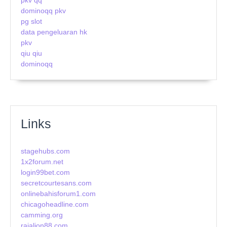
pkv qq
dominoqq pkv
pg slot
data pengeluaran hk
pkv
qiu qiu
dominoqq
Links
stagehubs.com
1x2forum.net
login99bet.com
secretcourtesans.com
onlinebahisforum1.com
chicagoheadline.com
camming.org
rajalion88.com