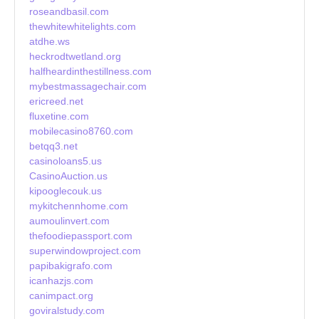
roseandbasil.com
thewhitewhitelights.com
atdhe.ws
heckrodtwetland.org
halfheardinthestillness.com
mybestmassagechair.com
ericreed.net
fluxetine.com
mobilecasino8760.com
betqq3.net
casinoloans5.us
CasinoAuction.us
kipooglecouk.us
mykitchennhome.com
aumoulinvert.com
thefoodiepassport.com
superwindowproject.com
papibakigrafo.com
icanhazjs.com
canimpact.org
goviralstudy.com