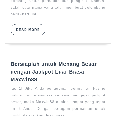
bersaing untuk perhatian dan pengikut. Namun,
mengam
internet
salah satu nama yang telah membuat gelombang
oleh
baru -baru ini
badai
READ
READ MORE
MORE
Bersiaplah untuk Menang Besar
dengan Jackpot Luar Biasa
Bersiaplah
Maxwin88
untuk
[ad_1] Jika Anda penggemar permainan kasino
Menang
online dan menyukai sensasi mengejar jackpot
Besar
besar, maka Maxwin88 adalah tempat yang tepat
dengan
Jackpot
untuk Anda. Dengan beragam permainan untuk
Luar
dipilih dan jackpot luar biasa