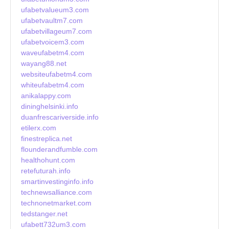
ufabetvalueum3.com
ufabetvaultm7.com
ufabetvillageum7.com
ufabetvoicem3.com
waveufabetm4.com
wayang88.net
websiteufabetm4.com
whiteufabetm4.com
anikalappy.com
dininghelsinki.info
duanfrescariverside.info
etilerx.com
finestreplica.net
flounderandfumble.com
healthohunt.com
retefuturah.info
smartinvestinginfo.info
technewsalliance.com
technonetmarket.com
tedstanger.net
ufabett732um3.com