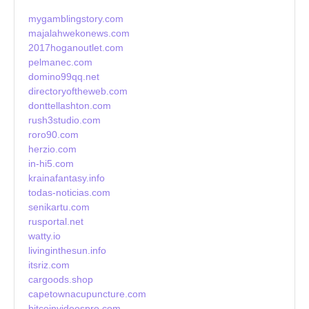
mygamblingstory.com
majalahwekonews.com
2017hoganoutlet.com
pelmanec.com
domino99qq.net
directoryoftheweb.com
donttellashton.com
rush3studio.com
roro90.com
herzio.com
in-hi5.com
krainafantasy.info
todas-noticias.com
senikartu.com
rusportal.net
watty.io
livinginthesun.info
itsriz.com
cargoods.shop
capetownacupuncture.com
bitcoinvideospro.com