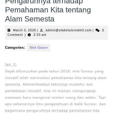
Pengaruhnya terhadap
Pemahaman Kita tentang
Alam Semesta
March
admin@ufabe
March 3, 2026
|
admin@ufabetutoredm3.com
|
0
3,
Comment
|
2:33 am
2026
Categories:
Slot Gacor
[ad_1]
Sejak diluncurkan pada tahun 2018, misi 5unsur yang
inovatif telah merevolusi pemahaman kita tentang alam
semesta. Memanfaatkan teknologi mutakhir dan
pendekatan inovatif, misi ini mampu mengungkap
wawasan baru mengenai misteri ruang dan waktu. Tapi
apa sebenarnya ilmu pengetahuan di balik 5unsur, dan
bagaimana pengaruhnya terhadap pemahaman kita