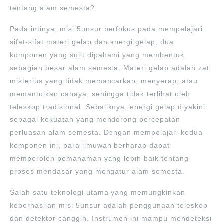
tentang alam semesta?
Pada intinya, misi 5unsur berfokus pada mempelajari
sifat-sifat materi gelap dan energi gelap, dua
komponen yang sulit dipahami yang membentuk
sebagian besar alam semesta. Materi gelap adalah zat
misterius yang tidak memancarkan, menyerap, atau
memantulkan cahaya, sehingga tidak terlihat oleh
teleskop tradisional. Sebaliknya, energi gelap diyakini
sebagai kekuatan yang mendorong percepatan
perluasan alam semesta. Dengan mempelajari kedua
komponen ini, para ilmuwan berharap dapat
memperoleh pemahaman yang lebih baik tentang
proses mendasar yang mengatur alam semesta.
Salah satu teknologi utama yang memungkinkan
keberhasilan misi 5unsur adalah penggunaan teleskop
dan detektor canggih. Instrumen ini mampu mendeteksi