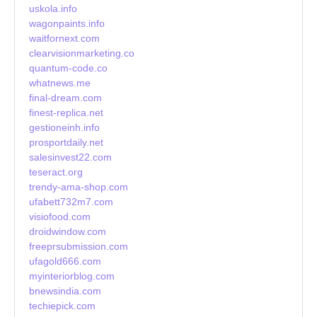
uskola.info
wagonpaints.info
waitfornext.com
clearvisionmarketing.co
quantum-code.co
whatnews.me
final-dream.com
finest-replica.net
gestioneinh.info
prosportdaily.net
salesinvest22.com
teseract.org
trendy-ama-shop.com
ufabett732m7.com
visiofood.com
droidwindow.com
freeprsubmission.com
ufagold666.com
myinteriorblog.com
bnewsindia.com
techiepick.com