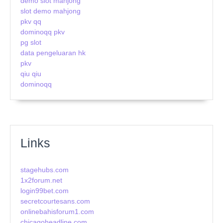
demo slot mahjong
slot demo mahjong
pkv qq
dominoqq pkv
pg slot
data pengeluaran hk
pkv
qiu qiu
dominoqq
Links
stagehubs.com
1x2forum.net
login99bet.com
secretcourtesans.com
onlinebahisforum1.com
chicagoheadline.com