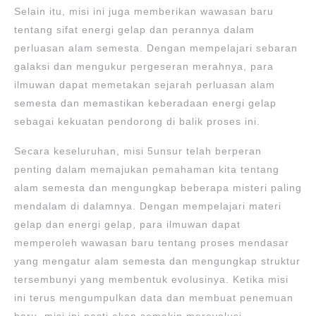
Selain itu, misi ini juga memberikan wawasan baru
tentang sifat energi gelap dan perannya dalam
perluasan alam semesta. Dengan mempelajari sebaran
galaksi dan mengukur pergeseran merahnya, para
ilmuwan dapat memetakan sejarah perluasan alam
semesta dan memastikan keberadaan energi gelap
sebagai kekuatan pendorong di balik proses ini.
Secara keseluruhan, misi 5unsur telah berperan
penting dalam memajukan pemahaman kita tentang
alam semesta dan mengungkap beberapa misteri paling
mendalam di dalamnya. Dengan mempelajari materi
gelap dan energi gelap, para ilmuwan dapat
memperoleh wawasan baru tentang proses mendasar
yang mengatur alam semesta dan mengungkap struktur
tersembunyi yang membentuk evolusinya. Ketika misi
ini terus mengumpulkan data dan membuat penemuan
baru, misi ini pasti akan semakin merevolusi