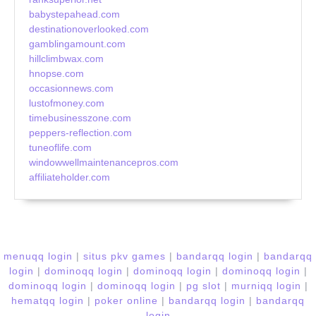
babystepahead.com
destinationoverlooked.com
gamblingamount.com
hillclimbwax.com
hnopse.com
occasionnews.com
lustofmoney.com
timebusinesszone.com
peppers-reflection.com
tuneoflife.com
windowwellmaintenancepros.com
affiliateholder.com
menuqq login
|
situs pkv games
|
bandarqq login
|
bandarqq
login
|
dominoqq login
|
dominoqq login
|
dominoqq login
|
dominoqq login
|
dominoqq login
|
pg slot
|
murniqq login
|
hematqq login
|
poker online
|
bandarqq login
|
bandarqq
login