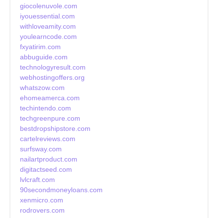
giocolenuvole.com
iyouessential.com
withloveamity.com
youlearncode.com
fxyatirim.com
abbuguide.com
technologyresult.com
webhostingoffers.org
whatszow.com
ehomeamerca.com
techintendo.com
techgreenpure.com
bestdropshipstore.com
cartelreviews.com
surfsway.com
nailartproduct.com
digitactseed.com
lvlcraft.com
90secondmoneyloans.com
xenmicro.com
rodrovers.com