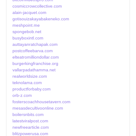
cosmiccrowcollective.com
alain-jacquet.com
gotisouizakayabakeneko.com
meshpoint.me
spongebob.net
busyboxintl.com
auttayanratchapak.com
postcoffeebarva.com
elteatromilliondollar.com
burgerkingfranchise.org
vallarpadathamma.net
realworldsize.com
teknolama.com
productforbaby.com
orb-z.com
fosterscoachhousetavern.com
mesasdecultivoonline.com
boilersnbits.com
latestviralpost.com
newfreearticle.com
blitzpowerusa.com