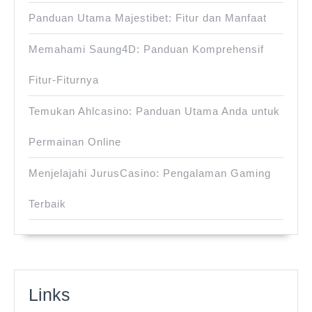
Panduan Utama Majestibet: Fitur dan Manfaat
Memahami Saung4D: Panduan Komprehensif
Fitur-Fiturnya
Temukan Ahlcasino: Panduan Utama Anda untuk
Permainan Online
Menjelajahi JurusCasino: Pengalaman Gaming
Terbaik
Links