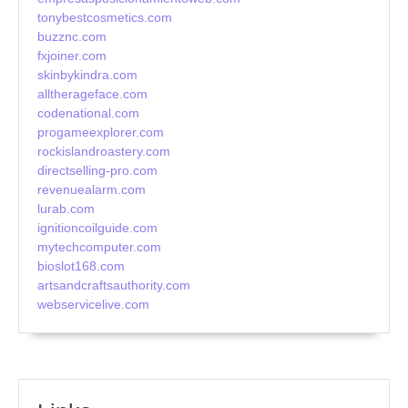
tonybestcosmetics.com
buzznc.com
fxjoiner.com
skinbykindra.com
alltherageface.com
codenational.com
progameexplorer.com
rockislandroastery.com
directselling-pro.com
revenuealarm.com
lurab.com
ignitioncoilguide.com
mytechcomputer.com
bioslot168.com
artsandcraftsauthority.com
webservicelive.com