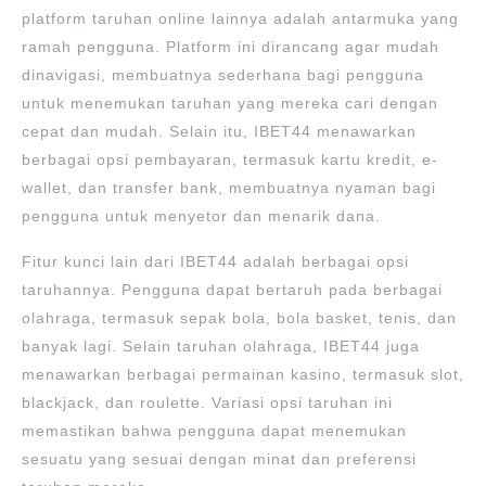
platform taruhan online lainnya adalah antarmuka yang
ramah pengguna. Platform ini dirancang agar mudah
dinavigasi, membuatnya sederhana bagi pengguna
untuk menemukan taruhan yang mereka cari dengan
cepat dan mudah. Selain itu, IBET44 menawarkan
berbagai opsi pembayaran, termasuk kartu kredit, e-
wallet, dan transfer bank, membuatnya nyaman bagi
pengguna untuk menyetor dan menarik dana.
Fitur kunci lain dari IBET44 adalah berbagai opsi
taruhannya. Pengguna dapat bertaruh pada berbagai
olahraga, termasuk sepak bola, bola basket, tenis, dan
banyak lagi. Selain taruhan olahraga, IBET44 juga
menawarkan berbagai permainan kasino, termasuk slot,
blackjack, dan roulette. Variasi opsi taruhan ini
memastikan bahwa pengguna dapat menemukan
sesuatu yang sesuai dengan minat dan preferensi