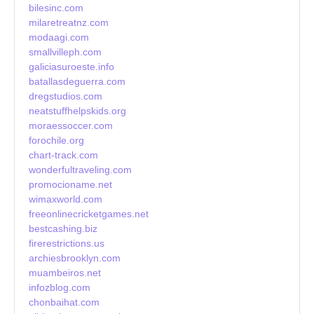
bilesinc.com
milaretreatnz.com
modaagi.com
smallvilleph.com
galiciasuroeste.info
batallasdeguerra.com
dregstudios.com
neatstuffhelpskids.org
moraessoccer.com
forochile.org
chart-track.com
wonderfultraveling.com
promocioname.net
wimaxworld.com
freeonlinecricketgames.net
bestcashing.biz
firerestrictions.us
archiesbrooklyn.com
muambeiros.net
infozblog.com
chonbaihat.com