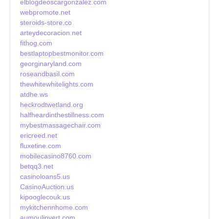
elblogdeoscargonzalez.com
webpromote.net
steroids-store.co
arteydecoracion.net
fithog.com
bestlaptopbestmonitor.com
georginaryland.com
roseandbasil.com
thewhitewhitelights.com
atdhe.ws
heckrodtwetland.org
halfheardinthestillness.com
mybestmassagechair.com
ericreed.net
fluxetine.com
mobilecasino8760.com
betqq3.net
casinoloans5.us
CasinoAuction.us
kipooglecouk.us
mykitchennhome.com
aumoulinvert.com