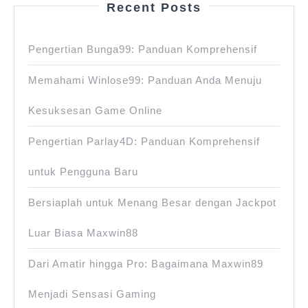
Recent Posts
Pengertian Bunga99: Panduan Komprehensif
Memahami Winlose99: Panduan Anda Menuju
Kesuksesan Game Online
Pengertian Parlay4D: Panduan Komprehensif
untuk Pengguna Baru
Bersiaplah untuk Menang Besar dengan Jackpot
Luar Biasa Maxwin88
Dari Amatir hingga Pro: Bagaimana Maxwin89
Menjadi Sensasi Gaming