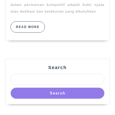
Tiger298
dalam permainan kompetitif adalah bukti nyata
dalam
atas dedikasi dan ketekunan yang dibutuhkan
Permainan
Kompetitif
READ
READ MORE
MORE
Search
Search