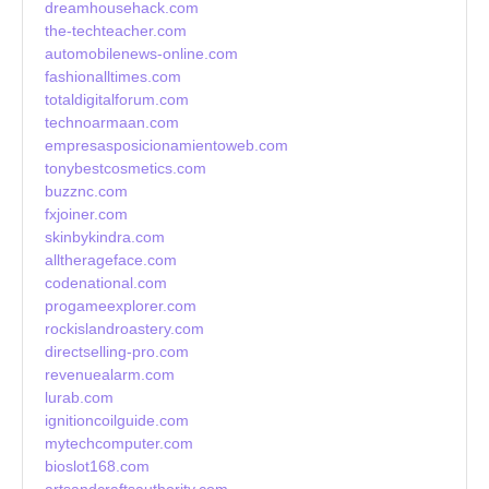
dreamhousehack.com
the-techteacher.com
automobilenews-online.com
fashionalltimes.com
totaldigitalforum.com
technoarmaan.com
empresasposicionamientoweb.com
tonybestcosmetics.com
buzznc.com
fxjoiner.com
skinbykindra.com
alltherageface.com
codenational.com
progameexplorer.com
rockislandroastery.com
directselling-pro.com
revenuealarm.com
lurab.com
ignitioncoilguide.com
mytechcomputer.com
bioslot168.com