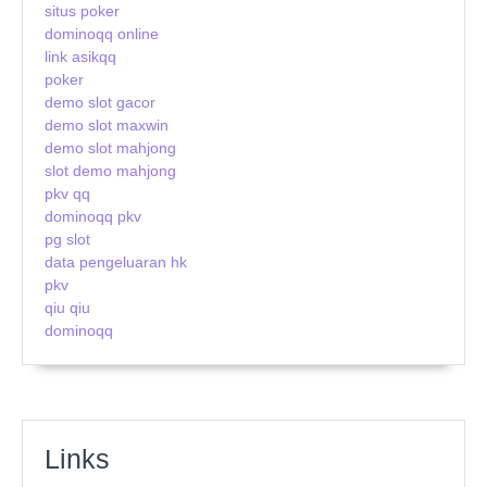
situs poker
dominoqq online
link asikqq
poker
demo slot gacor
demo slot maxwin
demo slot mahjong
slot demo mahjong
pkv qq
dominoqq pkv
pg slot
data pengeluaran hk
pkv
qiu qiu
dominoqq
Links