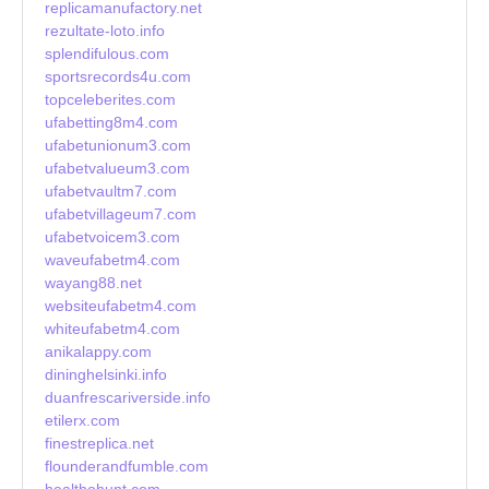
replicamanufactory.net
rezultate-loto.info
splendifulous.com
sportsrecords4u.com
topceleberites.com
ufabetting8m4.com
ufabetunionum3.com
ufabetvalueum3.com
ufabetvaultm7.com
ufabetvillageum7.com
ufabetvoicem3.com
waveufabetm4.com
wayang88.net
websiteufabetm4.com
whiteufabetm4.com
anikalappy.com
dininghelsinki.info
duanfrescariverside.info
etilerx.com
finestreplica.net
flounderandfumble.com