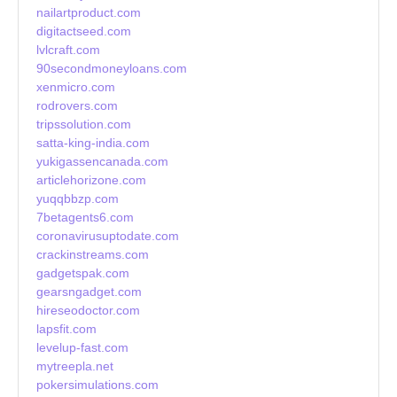
nailartproduct.com
digitactseed.com
lvlcraft.com
90secondmoneyloans.com
xenmicro.com
rodrovers.com
tripssolution.com
satta-king-india.com
yukigassencanada.com
articlehorizone.com
yuqqbbzp.com
7betagents6.com
coronavirusuptodate.com
crackinstreams.com
gadgetspak.com
gearsngadget.com
hireseodoctor.com
lapsfit.com
levelup-fast.com
mytreepla.net
pokersimulations.com