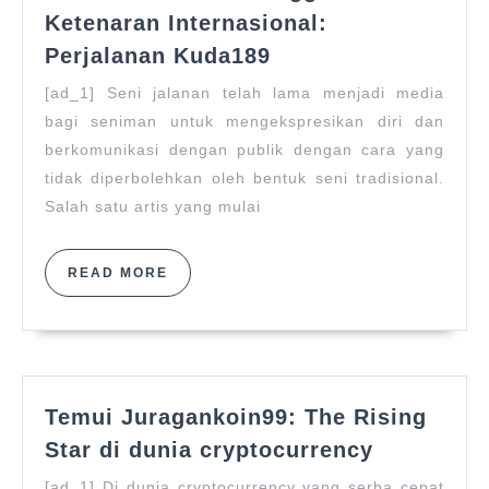
Ketenaran Internasional:
Dari
Perjalanan Kuda189
Seni
[ad_1] Seni jalanan telah lama menjadi media
Jalanan
bagi seniman untuk mengekspresikan diri dan
hingga
berkomunikasi dengan publik dengan cara yang
Ketenaran
Internasional:
tidak diperbolehkan oleh bentuk seni tradisional.
Perjalanan
Salah satu artis yang mulai
Kuda189
READ
READ MORE
MORE
Temui Juragankoin99: The Rising
Temui
Star di dunia cryptocurrency
Juraganko
[ad_1] Di dunia cryptocurrency yang serba cepat