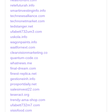
healthohunt.com
retefuturah.info
smartinvestinginfo.info
technewsalliance.com
technonetmarket.com
tedstanger.net
ufabett732um3.com
uskola.info
wagonpaints.info
waitfornext.com
clearvisionmarketing.co
quantum-code.co
whatnews.me
final-dream.com
finest-replica.net
gestioneinh.info
prosportdaily.net
salesinvest22.com
teseract.org
trendy-ama-shop.com
ufabett732m7.com
visiofood.com