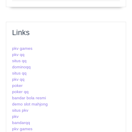
Links
pkv games
pkv qq
situs qq
dominoqq
situs qq
pkv qq
poker
poker qq
bandar bola resmi
demo slot mahjong
situs pkv
pkv
bandarqq
pkv games