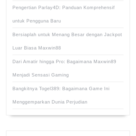
Pengertian Parlay4D: Panduan Komprehensif
untuk Pengguna Baru
Bersiaplah untuk Menang Besar dengan Jackpot
Luar Biasa Maxwin88
Dari Amatir hingga Pro: Bagaimana Maxwin89
Menjadi Sensasi Gaming
Bangkitnya Togel389: Bagaimana Game Ini
Menggemparkan Dunia Perjudian