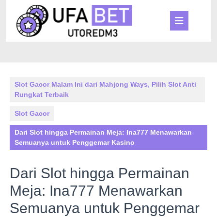
Skip
to
Ope
content
Butt
Slot Gacor Malam Ini dari Mahjong Ways, Pilih Slot Anti
Rungkat Terbaik
Slot Gacor
Dari Slot hingga Permainan Meja: Ina777 Menawarkan
Semuanya untuk Penggemar Kasino
Dari Slot hingga Permainan
Meja: Ina777 Menawarkan
Semuanya untuk Penggemar