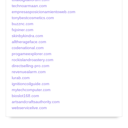
technoarmaan.com
empresasposicionamientoweb.com
tonybestcosmetics.com
buzznc.com
fxjoiner.com
skinbykindra.com
alltherageface.com
codenational.com
progameexplorer.com
rockislandroastery.com
directselling-pro.com
revenuealarm.com
lurab.com
ignitioncoilguide.com
mytechcomputer.com
bioslot168.com
artsandcraftsauthority.com
webservicelive.com