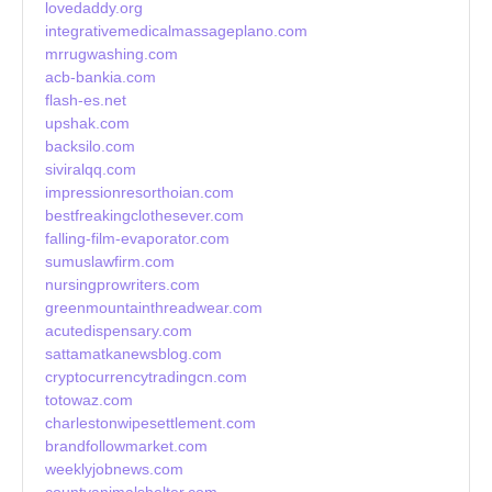
lovedaddy.org
integrativemedicalmassageplano.com
mrrugwashing.com
acb-bankia.com
flash-es.net
upshak.com
backsilo.com
siviralqq.com
impressionresorthoian.com
bestfreakingclothesever.com
falling-film-evaporator.com
sumuslawfirm.com
nursingprowriters.com
greenmountainthreadwear.com
acutedispensary.com
sattamatkanewsblog.com
cryptocurrencytradingcn.com
totowaz.com
charlestonwipesettlement.com
brandfollowmarket.com
weeklyjobnews.com