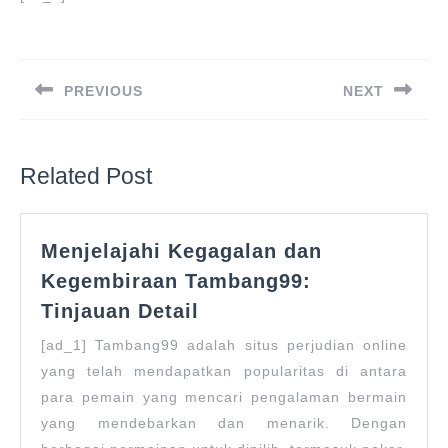
Post
navigation
PREVIOUS
NEXT
Previous
Next
post:
post:
Related Post
Menjelajahi Kegagalan dan
Kegembiraan Tambang99:
Menjelajahi
Tinjauan Detail
Kegagalan
[ad_1] Tambang99 adalah situs perjudian online
dan
yang telah mendapatkan popularitas di antara
Kegembiraan
para pemain yang mencari pengalaman bermain
Tambang99:
Tinjauan
yang mendebarkan dan menarik. Dengan